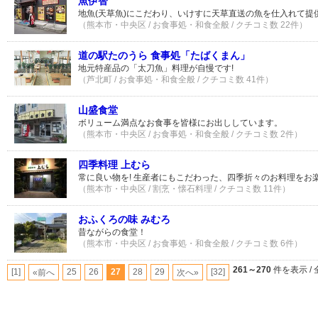
魚伊智
地魚(天草魚)にこだわり、いけすに天草直送の魚を仕入れて提
（熊本市・中央区 / お食事処・和食全般 / クチコミ数 22件）
道の駅たのうら 食事処「たばくまん」
地元特産品の「太刀魚」料理が自慢です!
（芦北町 / お食事処・和食全般 / クチコミ数 41件）
山盛食堂
ボリューム満点なお食事を皆様にお出ししています。
（熊本市・中央区 / お食事処・和食全般 / クチコミ数 2件）
四季料理 上むら
常に良い物を! 生産者にもこだわった、四季折々のお料理をお
（熊本市・中央区 / 割烹・懐石料理 / クチコミ数 11件）
おふくろの味 みむろ
昔ながらの食堂！
（熊本市・中央区 / お食事処・和食全般 / クチコミ数 6件）
261～270
件を表示 / 
[1]
25
26
27
28
29
[32]
«前へ
次へ»