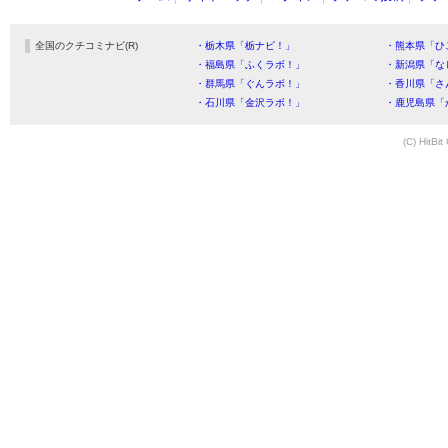
全国のクチコミナビ(R)
・栃木県「栃ナビ！」
・熊本県「ひ
・福島県「ふくラボ！」
・新潟県「な
・群馬県「ぐんラボ！」
・香川県「さ
・石川県「金沢ラボ！」
・鹿児島県「
(C) HitBit