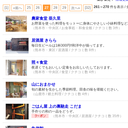
261～270
件を表示 / 
[1]
25
26
27
28
29
[32]
«前へ
次へ»
農家食堂 亜久里
お野菜を使った料理をモットーに身体にやさしい小鉢料理など
（熊本市・中央区 / お食事処・和食全般 / クチコミ数 3件）
居酒屋 きらら
毎日生ビールは1杯300円!!和洋中が揃ってます。
（熊本市・東区 / 居酒屋 / クチコミ数 8件）
照々食堂
夜遅くでもおいしい定食をお出しいたしております。
（熊本市・中央区 / 食堂 / クチコミ数 4件）
山におまかせ
旬の素材を生かした季節料理。田舎の味を堪能ください。
（山鹿市 / 郷土料理 / クチコミ数 4件）
ごはん屋 上の裏馳走 こだま
手作りの和の一品をどうぞ。
（熊本市・中央区 / 居酒屋 / クチコミ数 35件）