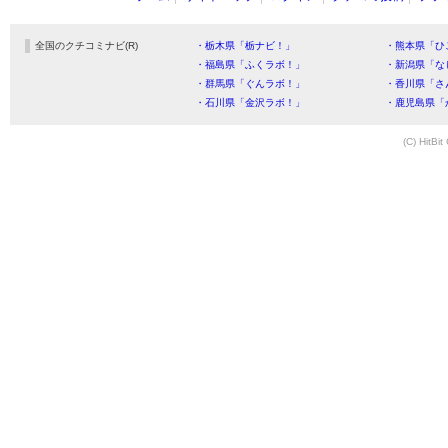
全国のクチコミナビ(R)
・栃木県「栃ナビ！」
・熊本県「ひ
・福島県「ふくラボ！」
・新潟県「な
・群馬県「ぐんラボ！」
・香川県「さ
・石川県「金沢ラボ！」
・鹿児島県「
(C) HitBit