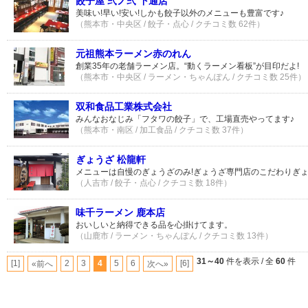
餃子屋 弐ノ弐 下通店
美味い!早い!安い!しかも餃子以外のメニューも豊富です♪
（熊本市・中央区 / 餃子・点心 / クチコミ数 62件）
元祖熊本ラーメン赤のれん
創業35年の老舗ラーメン店。“動くラーメン看板”が目印だよ!
（熊本市・中央区 / ラーメン・ちゃんぽん / クチコミ数 25件）
双和食品工業株式会社
みんなおなじみ「フタワの餃子」で、工場直売やってます♪
（熊本市・南区 / 加工食品 / クチコミ数 37件）
ぎょうざ 松龍軒
メニューは自慢のぎょうざのみ!ぎょうざ専門店のこだわりぎ
（人吉市 / 餃子・点心 / クチコミ数 18件）
味千ラーメン 鹿本店
おいしいと納得できる品を心掛けてます。
（山鹿市 / ラーメン・ちゃんぽん / クチコミ数 13件）
31～40
件を表示 / 全
60
件
[1]
2
3
4
5
6
[6]
«前へ
次へ»