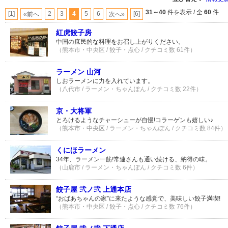
31～40
件を表示 / 全
60
件
[1]
2
3
4
5
6
[6]
«前へ
次へ»
紅虎餃子房
中国の庶民的な料理をお召し上がりください。
（熊本市・中央区 / 餃子・点心 / クチコミ数 61件）
ラーメン 山河
しおラーメンに力を入れています。
（八代市 / ラーメン・ちゃんぽん / クチコミ数 22件）
京・大将軍
とろけるようなチャーシューが自慢!コラーゲンも嬉しい♪
（熊本市・中央区 / ラーメン・ちゃんぽん / クチコミ数 84件）
くにほラーメン
34年、ラーメン一筋!常連さんも通い続ける、納得の味。
（山鹿市 / ラーメン・ちゃんぽん / クチコミ数 6件）
餃子屋 弐ノ弐 上通本店
“おばあちゃんの家”に来たような感覚で、美味しい餃子満喫!
（熊本市・中央区 / 餃子・点心 / クチコミ数 76件）