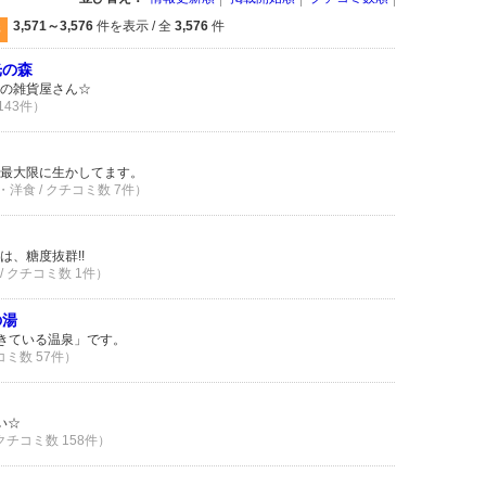
3,571～3,576
件を表示 / 全
3,576
件
8
光の森
の雑貨屋さん☆
143件）
最大限に生かしてます。
洋食 / クチコミ数 7件）
、糖度抜群!!
/ クチコミ数 1件）
の湯
生きている温泉」です。
コミ数 57件）
い☆
 クチコミ数 158件）