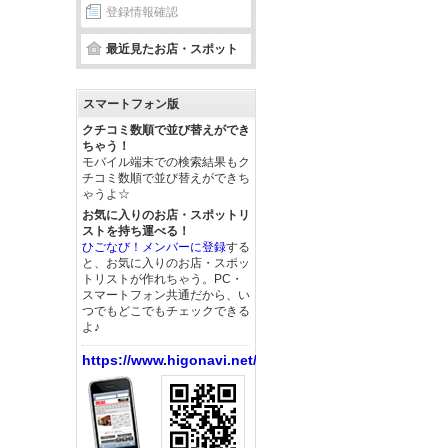
登録情報確認
最近見たお店・スポット
スマートフォン版
クチコミ数順で並び替えができ
ちゃう！
モバイル端末での検索結果もク
チコミ数順で並び替えができち
ゃうよ☆
お気に入りのお店・スポットリ
ストを持ち運べる！
ひごなび！メンバーに登録
する
と、お気に入りのお店・スポッ
トリストが作れちゃう。PC・
スマートフォン共通だから、い
つでもどこでもチェックできる
よ♪
https://www.higonavi.net/