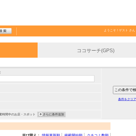
ようこそ！
ゲスト
さん
ココサーチ(GPS)
索
条件をクリ
業時間中のお店・スポット
さらに条件追加
並び替え：
情報更新順
掲載開始順
クチコミ数順