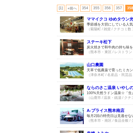
[1]
354
355
356
357
35
«前へ
ママイクコ ゆめタウン
季節感を大切にしている人気
（菊陽町 / 雑貨 / クチコミ数 
ステーキ松下
炭火焼きで和牛肉の持ち味を
（熊本市・東区 / レストラン・
山口農園
天草で低農薬で育ったミカンは
（津奈木町 / 名産品・民芸品 
ならのさこ温泉 いやし
100%天然ラドン温泉☆「
（山鹿市 / 温泉・銭湯 / クチ
A-プライス熊本南店
毎月2回の特売日は見逃せな
（熊本市・南区 / 食品全般 /