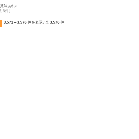
賞味あれ♪
数 8件）
3,571～3,576
件を表示 / 全
3,576
件
8