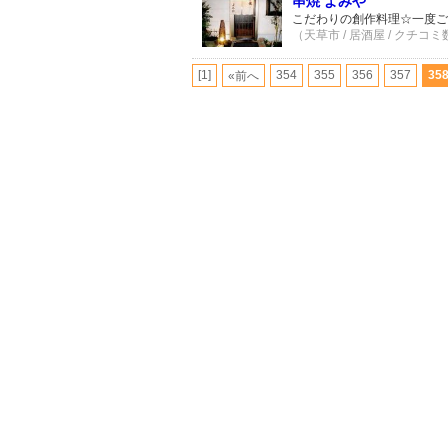
串焼 よみや
こだわりの創作料理☆一度ご
（天草市 / 居酒屋 / クチコミ
[1]
354
355
356
357
35
«前へ