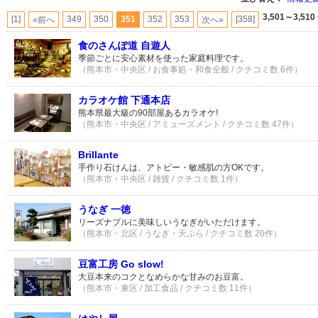
3,501～3,510
[1]
349
350
351
352
353
[358]
«前へ
次へ»
食のさんぽ道 自遊人
季節ごとに安心素材を使った家庭料理です。
（熊本市・中央区 / お食事処・和食全般 / クチコミ数 6件）
カラオケ館 下通本店
熊本県最大級の90部屋あるカラオケ!
（熊本市・中央区 / アミューズメント / クチコミ数 47件）
Brillante
手作り石けんは、アトピー・敏感肌の方OKです。
（熊本市・中央区 / 雑貨 / クチコミ数 1件）
うなぎ 一徳
リーズナブルに美味しいうなぎがいただけます。
（熊本市・北区 / うなぎ・天ぷら / クチコミ数 20件）
豆富工房 Go slow!
大豆本来のコクとなめらかな甘みのお豆富。
（熊本市・東区 / 加工食品 / クチコミ数 11件）