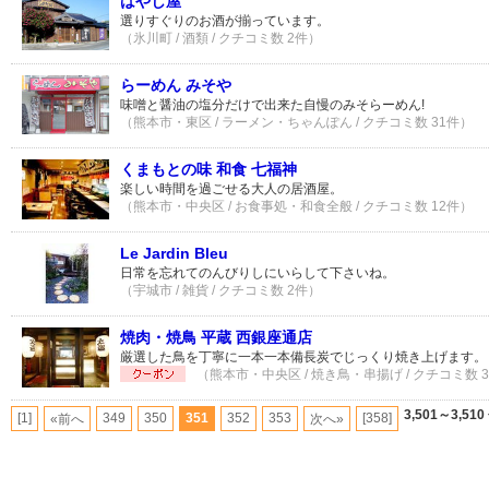
はやし屋
選りすぐりのお酒が揃っています。
（氷川町 / 酒類 / クチコミ数 2件）
らーめん みそや
味噌と醤油の塩分だけで出来た自慢のみそらーめん!
（熊本市・東区 / ラーメン・ちゃんぽん / クチコミ数 31件）
くまもとの味 和食 七福神
楽しい時間を過ごせる大人の居酒屋。
（熊本市・中央区 / お食事処・和食全般 / クチコミ数 12件）
Le Jardin Bleu
日常を忘れてのんびりしにいらして下さいね。
（宇城市 / 雑貨 / クチコミ数 2件）
焼肉・焼鳥 平蔵 西銀座通店
厳選した鳥を丁寧に一本一本備長炭でじっくり焼き上げます。
（熊本市・中央区 / 焼き鳥・串揚げ / クチコミ数 
3,501～3,510
[1]
349
350
351
352
353
[358]
«前へ
次へ»