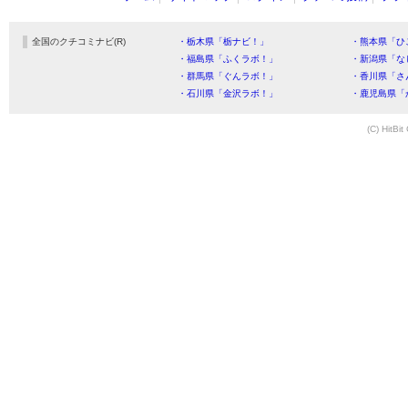
全国のクチコミナビ(R)
・栃木県「栃ナビ！」
・熊本県「ひ
・福島県「ふくラボ！」
・新潟県「な
・群馬県「ぐんラボ！」
・香川県「さ
・石川県「金沢ラボ！」
・鹿児島県「
(C) HitBit