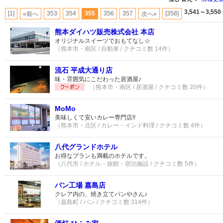
3,541～3,550
[1]
353
354
355
356
357
[358]
«前へ
次へ»
熊本ダイハツ販売株式会社 本店
オリジナルスイーツでおもてなし☆
（熊本市・南区 / 自動車 / クチコミ数 14件）
流石 平成大通り店
味・雰囲気にこだわった居酒屋♪
（熊本市・南区 / 居酒屋 / クチコミ数 20件）
MoMo
美味しくて安いカレー専門店!!
（熊本市・北区 / カレー・インド料理 / クチコミ数 4件）
八代グランドホテル
お得なプランも満載のホテルです。
（八代市 / ホテル・旅館・宿泊施設 / クチコミ数 5件）
パン工場 嘉島店
クレア内の、焼き立てパンやさん♪
（嘉島町 / パン / クチコミ数 314件）