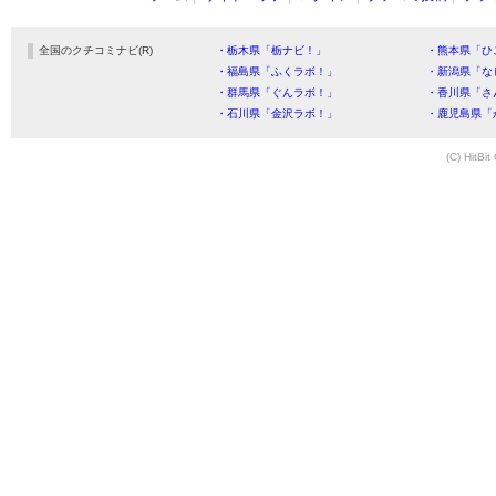
全国のクチコミナビ(R)
・栃木県「栃ナビ！」
・熊本県「ひ
・福島県「ふくラボ！」
・新潟県「な
・群馬県「ぐんラボ！」
・香川県「さ
・石川県「金沢ラボ！」
・鹿児島県「
(C) HitBit