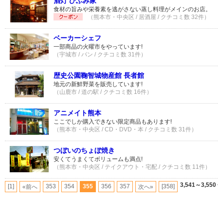
酒灯 ひふみ家
食材の旨みや栄養素を逃がさない蒸し料理がメインのお店。
（熊本市・中央区 / 居酒屋 / クチコミ数 32件）
ベーカーシェフ
一部商品の火曜市をやっています!
（宇城市 / パン / クチコミ数 31件）
歴史公園鞠智城物産館 長者館
地元の新鮮野菜を販売しています!
（山鹿市 / 道の駅 / クチコミ数 16件）
アニメイト熊本
ここでしか購入できない限定商品もあります!
（熊本市・中央区 / CD・DVD・本 / クチコミ数 31件）
つぼいのちょぼ焼き
安くてうまくてボリュームも満点!
（熊本市・中央区 / テイクアウト・宅配 / クチコミ数 11件）
3,541～3,550
[1]
353
354
355
356
357
[358]
«前へ
次へ»