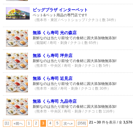
ビッグプラザ インターペット
ペット&ペット用品の専門店です!!
（熊本市・東区 / ペットショップ / クチコミ数 34件）
無添 くら寿司 光の森店
新鮮なのは当たり前!全ての食材に因大添加物無添加!
（菊陽町 / 寿司・刺身 / クチコミ数 65件）
無添 くら寿司 坪井店
新鮮なのは当たり前!全ての食材に因大添加物無添加!
（熊本市・中央区 / 寿司・刺身 / クチコミ数 5件）
無添 くら寿司 近見店
新鮮なのは当たり前!全ての食材に因大添加物無添加!
（熊本市・南区 / 寿司・刺身 / クチコミ数 30件）
無添 くら寿司 九品寺店
新鮮なのは当たり前!全ての食材に因大添加物無添加!
（熊本市・中央区 / 寿司・刺身 / クチコミ数 116件）
21～30
件を表示 / 全
3,576
[1]
1
2
3
4
5
[358]
«前へ
次へ»