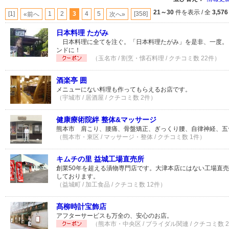
21～30
件を表示 / 全
3,576
[1]
1
2
3
4
5
[358]
«前へ
次へ»
日本料理 たがみ
日本料理に全てを注ぐ。「日本料理たがみ」を是非、一度。 
ンドに！
（玉名市 / 割烹・懐石料理 / クチコミ数 22件）
酒楽亭 囲
メニューにない料理も作ってもらえるお店です。
（宇城市 / 居酒屋 / クチコミ数 2件）
健康療術院絆 整体&マッサージ
熊本市 肩こり、腰痛、骨盤矯正、ぎっくり腰、自律神経、五
（熊本市・東区 / マッサージ・整体 / クチコミ数 1件）
キムチの里 益城工場直売所
創業50年を超える漬物専門店です。大津本店にはない工場直
しております。
（益城町 / 加工食品 / クチコミ数 12件）
髙柳時計宝飾店
アフターサービスも万全の、安心のお店。
（熊本市・中央区 / ブライダル関連 / クチコミ数 