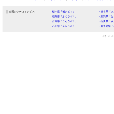
全国のクチコミナビ(R)
・栃木県「栃ナビ！」
・熊本県「ひ
・福島県「ふくラボ！」
・新潟県「な
・群馬県「ぐんラボ！」
・香川県「さ
・石川県「金沢ラボ！」
・鹿児島県「
(C) HitBit