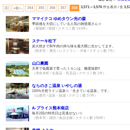
3,571～3,576
件を表示 / 全
3,5
[1]
354
355
356
357
358
«前へ
ママイクコ ゆめタウン光の森
季節感を大切にしている人気の雑貨屋さん☆
（菊陽町 / 雑貨 / クチコミ数 143件）
ステーキ松下
炭火焼きで和牛肉の持ち味を最大限に生かしてます。
（熊本市・東区 / レストラン・洋食 / クチコミ数 7件）
山口農園
天草で低農薬で育ったミカンは、糖度抜群!!
（津奈木町 / 名産品・民芸品 / クチコミ数 1件）
ならのさこ温泉 いやしの湯
100%天然ラドン温泉☆「生きている温泉」です。
（山鹿市 / 温泉・銭湯 / クチコミ数 57件）
A-プライス熊本南店
毎月2回の特売日は見逃せない☆
（熊本市・南区 / 食品全般 / クチコミ数 158件）