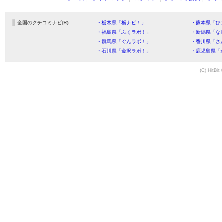
全国のクチコミナビ(R)
・栃木県「栃ナビ！」
・熊本県「ひ
・福島県「ふくラボ！」
・新潟県「な
・群馬県「ぐんラボ！」
・香川県「さ
・石川県「金沢ラボ！」
・鹿児島県「
(C) HitBit