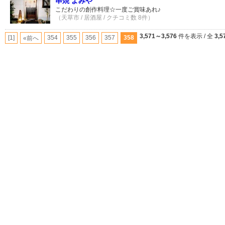
串焼 よみや
こだわりの創作料理☆一度ご賞味あれ♪
（天草市 / 居酒屋 / クチコミ数 8件）
3,571～3,576
件を表示 / 全
3,5
[1]
354
355
356
357
358
«前へ