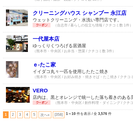
クリーニングハウス シャンプー 永江店
ウェットクリーニング・水洗い専門店です。
（合志市 / 暮らしの役立ち情報 / クチコミ数 1件）
一代屋本店
ゆっくりくつろげる居酒屋
（熊本市・中央区 / お弁当・惣菜 / クチコミ数 3件）
ｅ-たこ家
イイダコ丸々一匹を使用したたこ焼き
（熊本市・中央区 / お好み焼き・焼きそば・たこ焼き / クチコミ
VERO
店内は、黒とオレンジで統一した落ち着きのある
（熊本市・中央区 / 創作料理・ダイニング / クチ
1～10
件を表示 / 全
3,576
件
1
2
3
4
5
[358]
次へ»