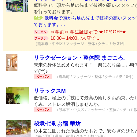
低料金で、頭から足の先まで技術の高いスタッフ
を行っております。
低料金で頭から足の先まで技術の高いスタッ
ております。...
≪学割≫ 学生証提示で ★10％OFF★
10:00～14:00ご来店で...
（熊本市・中央区 / マッサージ・整体 / クチコミ数 31件）
リラクゼーション・整体院 まごころ.
未来の身体は変えられます！ 楽になり楽しい時間
で(^^)♪
（嘉島町 / マッサージ・整体 / クチコミ数 10件）
リラックスM
低価格、極上の手技にて最高の癒しをお約束いた
くみ、ストレス解消しませんか。
（熊本市・中央区 / マッサージ・整体 / クチコミ数
秘境七滝 お宿 華坊
杉木立に囲まれた渓流のたもとで、安らぎのひと
（南小国町 / 温泉・銭湯 / クチコミ数 12件）