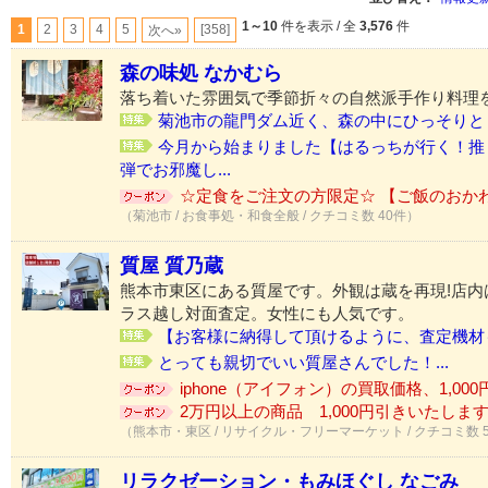
1～10
件を表示 / 全
3,576
件
1
2
3
4
5
[358]
次へ»
森の味処 なかむら
落ち着いた雰囲気で季節折々の自然派手作り料理
菊池市の龍門ダム近く、森の中にひっそりと「
今月から始まりました【はるっちが行く！推
弾でお邪魔し...
☆定食をご注文の方限定☆ 【ご飯のおか
（菊池市 / お食事処・和食全般 / クチコミ数 40件）
質屋 質乃蔵
熊本市東区にある質屋です。外観は蔵を再現!店内
ラス越し対面査定。女性にも人気です。
【お客様に納得して頂けるように、査定機材も
とっても親切でいい質屋さんでした！...
iphone（アイフォン）の買取価格、1,000円
2万円以上の商品 1,000円引きいたします♪
（熊本市・東区 / リサイクル・フリーマーケット / クチコミ数 
リラクゼーション・もみほぐし なごみ