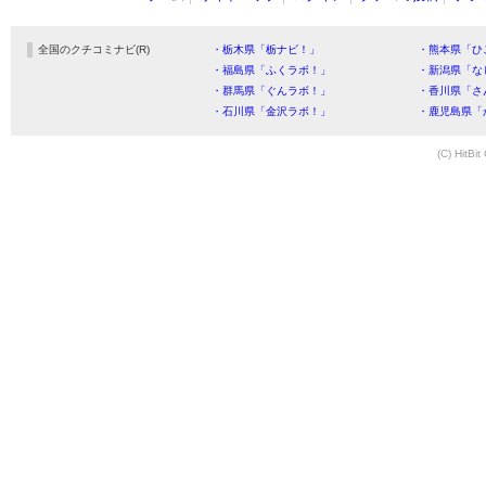
全国のクチコミナビ(R)
・栃木県「栃ナビ！」
・熊本県「ひ
・福島県「ふくラボ！」
・新潟県「な
・群馬県「ぐんラボ！」
・香川県「さ
・石川県「金沢ラボ！」
・鹿児島県「
(C) HitBit