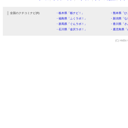
全国のクチコミナビ(R)
・栃木県「栃ナビ！」
・熊本県「ひ
・福島県「ふくラボ！」
・新潟県「な
・群馬県「ぐんラボ！」
・香川県「さ
・石川県「金沢ラボ！」
・鹿児島県「
(C) HitBit