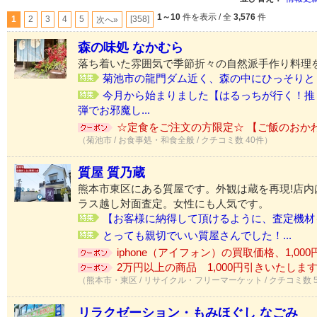
1～10
件を表示 / 全
3,576
件
1
2
3
4
5
[358]
次へ»
森の味処 なかむら
落ち着いた雰囲気で季節折々の自然派手作り料理
菊池市の龍門ダム近く、森の中にひっそりと「
今月から始まりました【はるっちが行く！推
弾でお邪魔し...
☆定食をご注文の方限定☆ 【ご飯のおか
（菊池市 / お食事処・和食全般 / クチコミ数 40件）
質屋 質乃蔵
熊本市東区にある質屋です。外観は蔵を再現!店内
ラス越し対面査定。女性にも人気です。
【お客様に納得して頂けるように、査定機材も
とっても親切でいい質屋さんでした！...
iphone（アイフォン）の買取価格、1,000円
2万円以上の商品 1,000円引きいたします♪
（熊本市・東区 / リサイクル・フリーマーケット / クチコミ数 
リラクゼーション・もみほぐし なごみ