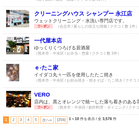
クリーニングハウス シャンプー 永江店
ウェットクリーニング・水洗い専門店です。
（合志市 / 暮らしの役立ち情報 / クチコミ数 1件）
一代屋本店
ゆっくりくつろげる居酒屋
（熊本市・中央区 / お弁当・惣菜 / クチコミ数 3件）
ｅ-たこ家
イイダコ丸々一匹を使用したたこ焼き
（熊本市・中央区 / お好み焼き・焼きそば・たこ焼き / クチコミ
VERO
店内は、黒とオレンジで統一した落ち着きのある
（熊本市・中央区 / 創作料理・ダイニング / クチ
1～10
件を表示 / 全
3,576
件
1
2
3
4
5
[358]
次へ»