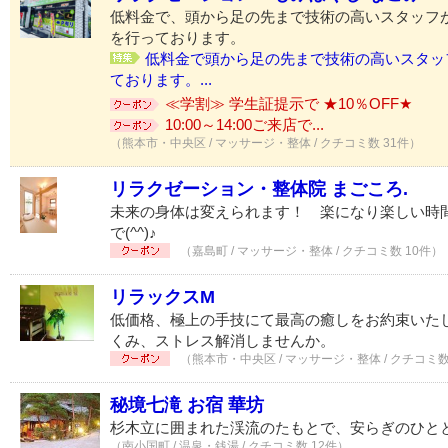
低料金で、頭から足の先まで技術の高いスタッフ
を行っております。
低料金で頭から足の先まで技術の高いスタッ
ております。...
≪学割≫ 学生証提示で ★10％OFF★
10:00～14:00ご来店で...
（熊本市・中央区 / マッサージ・整体 / クチコミ数 31件）
リラクゼーション・整体院 まごころ.
未来の身体は変えられます！ 楽になり楽しい時間
で(^^)♪
（嘉島町 / マッサージ・整体 / クチコミ数 10件）
リラックスM
低価格、極上の手技にて最高の癒しをお約束いた
くみ、ストレス解消しませんか。
（熊本市・中央区 / マッサージ・整体 / クチコミ数
秘境七滝 お宿 華坊
杉木立に囲まれた渓流のたもとで、安らぎのひと
（南小国町 / 温泉・銭湯 / クチコミ数 12件）