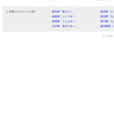
全国のクチコミナビ(R)
・栃木県「栃ナビ！」
・熊本県「ひ
・福島県「ふくラボ！」
・新潟県「な
・群馬県「ぐんラボ！」
・香川県「さ
・石川県「金沢ラボ！」
・鹿児島県「
(C) HitBit