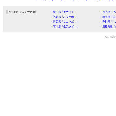
全国のクチコミナビ(R)
・栃木県「栃ナビ！」
・熊本県「ひ
・福島県「ふくラボ！」
・新潟県「な
・群馬県「ぐんラボ！」
・香川県「さ
・石川県「金沢ラボ！」
・鹿児島県「
(C) HitBit