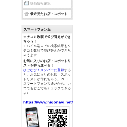
登録情報確認
最近見たお店・スポット
スマートフォン版
クチコミ数順で並び替えができ
ちゃう！
モバイル端末での検索結果もク
チコミ数順で並び替えができち
ゃうよ☆
お気に入りのお店・スポットリ
ストを持ち運べる！
ひごなび！メンバーに登録
する
と、お気に入りのお店・スポッ
トリストが作れちゃう。PC・
スマートフォン共通だから、い
つでもどこでもチェックできる
よ♪
https://www.higonavi.net/