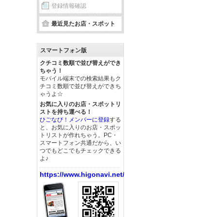
登録情報確認
最近見たお店・スポット
スマートフォン版
クチコミ数順で並び替えができ
ちゃう！
モバイル端末での検索結果もク
チコミ数順で並び替えができち
ゃうよ☆
お気に入りのお店・スポットリ
ストを持ち運べる！
ひごなび！メンバーに登録
する
と、お気に入りのお店・スポッ
トリストが作れちゃう。PC・
スマートフォン共通だから、い
つでもどこでもチェックできる
よ♪
https://www.higonavi.net/