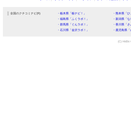
全国のクチコミナビ(R)
・栃木県「栃ナビ！」
・熊本県「ひ
・福島県「ふくラボ！」
・新潟県「な
・群馬県「ぐんラボ！」
・香川県「さ
・石川県「金沢ラボ！」
・鹿児島県「
(C) HitBit