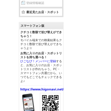
登録情報確認
最近見たお店・スポット
スマートフォン版
クチコミ数順で並び替えができ
ちゃう！
モバイル端末での検索結果もク
チコミ数順で並び替えができち
ゃうよ☆
お気に入りのお店・スポットリ
ストを持ち運べる！
ひごなび！メンバーに登録
する
と、お気に入りのお店・スポッ
トリストが作れちゃう。PC・
スマートフォン共通だから、い
つでもどこでもチェックできる
よ♪
https://www.higonavi.net/