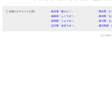
全国のクチコミナビ(R)
・栃木県「栃ナビ！」
・熊本県「ひ
・福島県「ふくラボ！」
・新潟県「な
・群馬県「ぐんラボ！」
・香川県「さ
・石川県「金沢ラボ！」
・鹿児島県「
(C) HitBit