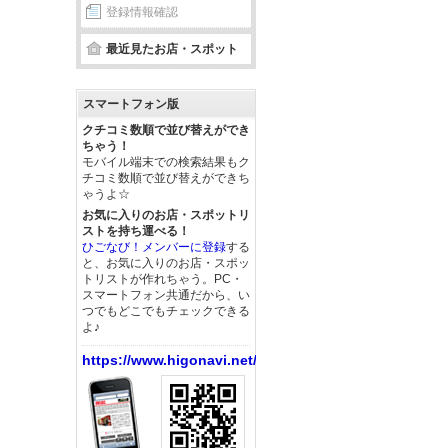
登録情報確認
最近見たお店・スポット
スマートフォン版
クチコミ数順で並び替えができ
ちゃう！
モバイル端末での検索結果もク
チコミ数順で並び替えができち
ゃうよ☆
お気に入りのお店・スポットリ
ストを持ち運べる！
ひごなび！メンバーに登録
する
と、お気に入りのお店・スポッ
トリストが作れちゃう。PC・
スマートフォン共通だから、い
つでもどこでもチェックできる
よ♪
https://www.higonavi.net/