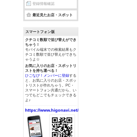
登録情報確認
最近見たお店・スポット
スマートフォン版
クチコミ数順で並び替えができ
ちゃう！
モバイル端末での検索結果もク
チコミ数順で並び替えができち
ゃうよ☆
お気に入りのお店・スポットリ
ストを持ち運べる！
ひごなび！メンバーに登録
する
と、お気に入りのお店・スポッ
トリストが作れちゃう。PC・
スマートフォン共通だから、い
つでもどこでもチェックできる
よ♪
https://www.higonavi.net/