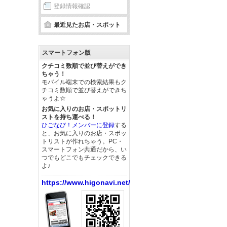
登録情報確認
最近見たお店・スポット
スマートフォン版
クチコミ数順で並び替えができ
ちゃう！
モバイル端末での検索結果もク
チコミ数順で並び替えができち
ゃうよ☆
お気に入りのお店・スポットリ
ストを持ち運べる！
ひごなび！メンバーに登録
する
と、お気に入りのお店・スポッ
トリストが作れちゃう。PC・
スマートフォン共通だから、い
つでもどこでもチェックできる
よ♪
https://www.higonavi.net/