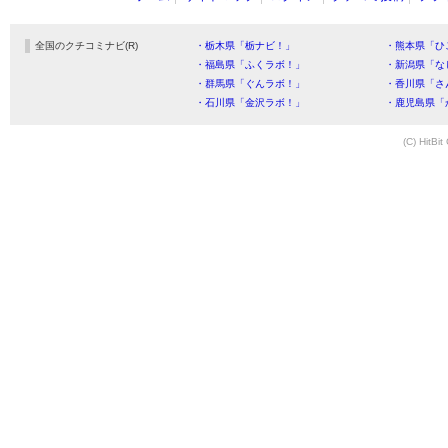
全国のクチコミナビ(R)
・栃木県「栃ナビ！」
・熊本県「ひ
・福島県「ふくラボ！」
・新潟県「な
・群馬県「ぐんラボ！」
・香川県「さ
・石川県「金沢ラボ！」
・鹿児島県「
(C) HitBit