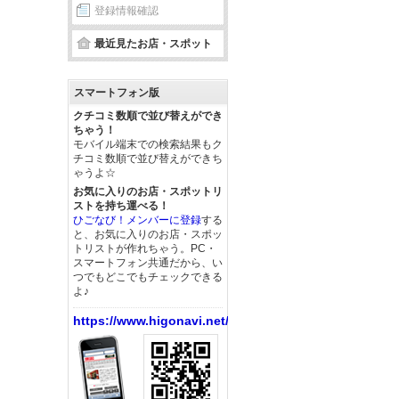
登録情報確認
最近見たお店・スポット
スマートフォン版
クチコミ数順で並び替えができ
ちゃう！
モバイル端末での検索結果もク
チコミ数順で並び替えができち
ゃうよ☆
お気に入りのお店・スポットリ
ストを持ち運べる！
ひごなび！メンバーに登録
する
と、お気に入りのお店・スポッ
トリストが作れちゃう。PC・
スマートフォン共通だから、い
つでもどこでもチェックできる
よ♪
https://www.higonavi.net/