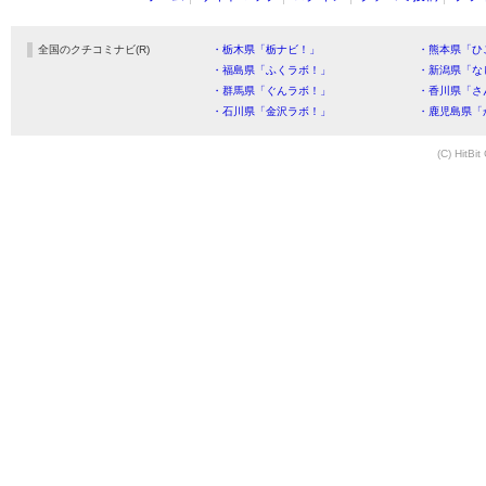
全国のクチコミナビ(R)
・栃木県「栃ナビ！」
・熊本県「ひ
・福島県「ふくラボ！」
・新潟県「な
・群馬県「ぐんラボ！」
・香川県「さ
・石川県「金沢ラボ！」
・鹿児島県「
(C) HitBit