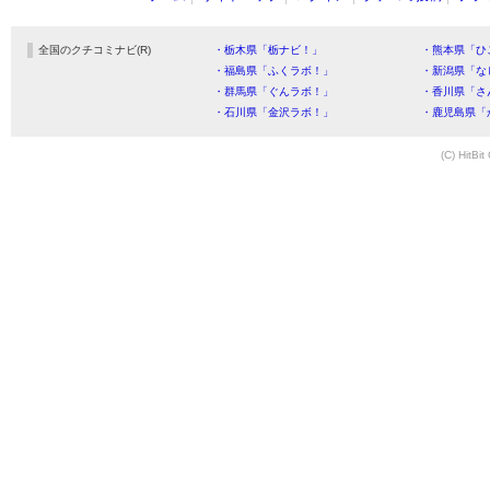
全国のクチコミナビ(R)
・栃木県「栃ナビ！」
・熊本県「ひ
・福島県「ふくラボ！」
・新潟県「な
・群馬県「ぐんラボ！」
・香川県「さ
・石川県「金沢ラボ！」
・鹿児島県「
(C) HitBit