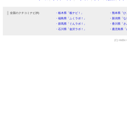
全国のクチコミナビ(R)
・栃木県「栃ナビ！」
・熊本県「ひ
・福島県「ふくラボ！」
・新潟県「な
・群馬県「ぐんラボ！」
・香川県「さ
・石川県「金沢ラボ！」
・鹿児島県「
(C) HitBit