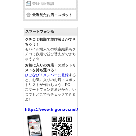
登録情報確認
最近見たお店・スポット
スマートフォン版
クチコミ数順で並び替えができ
ちゃう！
モバイル端末での検索結果もク
チコミ数順で並び替えができち
ゃうよ☆
お気に入りのお店・スポットリ
ストを持ち運べる！
ひごなび！メンバーに登録
する
と、お気に入りのお店・スポッ
トリストが作れちゃう。PC・
スマートフォン共通だから、い
つでもどこでもチェックできる
よ♪
https://www.higonavi.net/