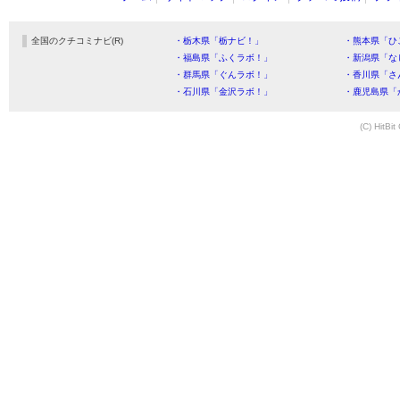
全国のクチコミナビ(R)
・栃木県「栃ナビ！」
・熊本県「ひ
・福島県「ふくラボ！」
・新潟県「な
・群馬県「ぐんラボ！」
・香川県「さ
・石川県「金沢ラボ！」
・鹿児島県「
(C) HitBit