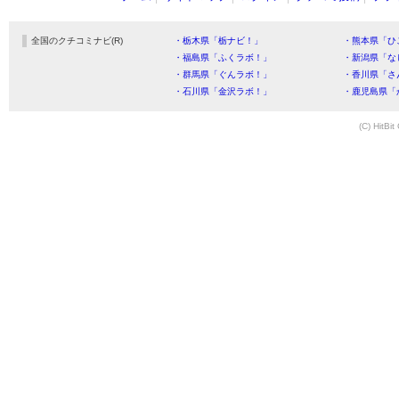
全国のクチコミナビ(R)
・栃木県「栃ナビ！」
・熊本県「ひ
・福島県「ふくラボ！」
・新潟県「な
・群馬県「ぐんラボ！」
・香川県「さ
・石川県「金沢ラボ！」
・鹿児島県「
(C) HitBit