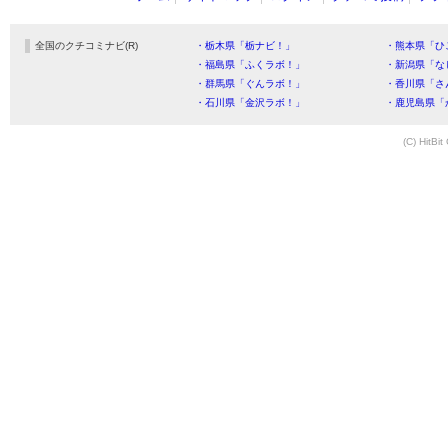
全国のクチコミナビ(R)
・栃木県「栃ナビ！」
・熊本県「ひ
・福島県「ふくラボ！」
・新潟県「な
・群馬県「ぐんラボ！」
・香川県「さ
・石川県「金沢ラボ！」
・鹿児島県「
(C) HitBit