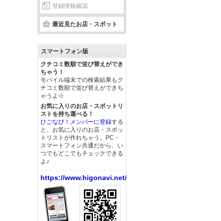
登録情報確認
最近見たお店・スポット
スマートフォン版
クチコミ数順で並び替えができ
ちゃう！
モバイル端末での検索結果もク
チコミ数順で並び替えができち
ゃうよ☆
お気に入りのお店・スポットリ
ストを持ち運べる！
ひごなび！メンバーに登録
する
と、お気に入りのお店・スポッ
トリストが作れちゃう。PC・
スマートフォン共通だから、い
つでもどこでもチェックできる
よ♪
https://www.higonavi.net/