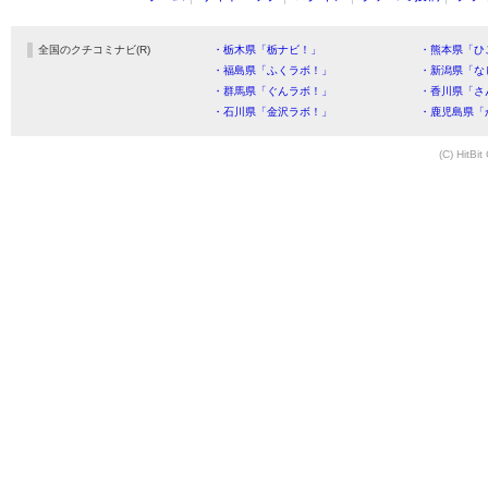
全国のクチコミナビ(R)
・栃木県「栃ナビ！」
・熊本県「ひ
・福島県「ふくラボ！」
・新潟県「な
・群馬県「ぐんラボ！」
・香川県「さ
・石川県「金沢ラボ！」
・鹿児島県「
(C) HitBit