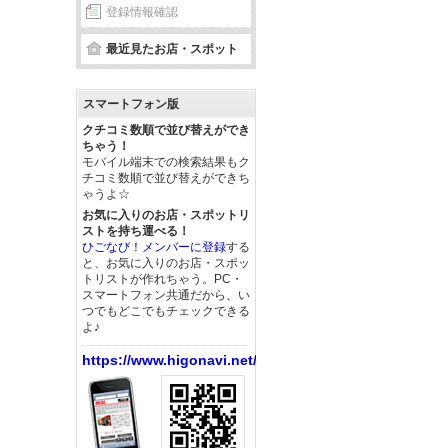
登録情報確認
最近見たお店・スポット
スマートフォン版
クチコミ数順で並び替えができ
ちゃう！
モバイル端末での検索結果もク
チコミ数順で並び替えができち
ゃうよ☆
お気に入りのお店・スポットリ
ストを持ち運べる！
ひごなび！メンバーに登録
する
と、お気に入りのお店・スポッ
トリストが作れちゃう。PC・
スマートフォン共通だから、い
つでもどこでもチェックできる
よ♪
https://www.higonavi.net/