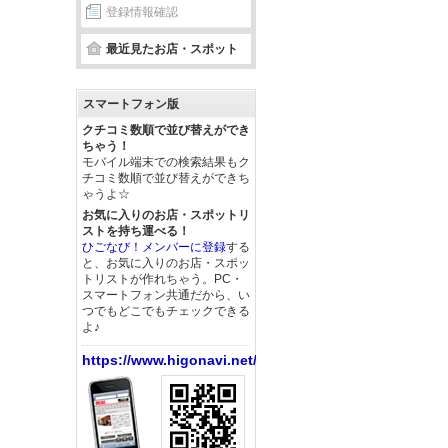
登録情報確認
最近見たお店・スポット
スマートフォン版
クチコミ数順で並び替えができ
ちゃう！
モバイル端末での検索結果もク
チコミ数順で並び替えができち
ゃうよ☆
お気に入りのお店・スポットリ
ストを持ち運べる！
ひごなび！メンバーに登録
する
と、お気に入りのお店・スポッ
トリストが作れちゃう。PC・
スマートフォン共通だから、い
つでもどこでもチェックできる
よ♪
https://www.higonavi.net/