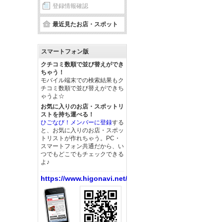
登録情報確認
最近見たお店・スポット
スマートフォン版
クチコミ数順で並び替えができ
ちゃう！
モバイル端末での検索結果もク
チコミ数順で並び替えができち
ゃうよ☆
お気に入りのお店・スポットリ
ストを持ち運べる！
ひごなび！メンバーに登録
する
と、お気に入りのお店・スポッ
トリストが作れちゃう。PC・
スマートフォン共通だから、い
つでもどこでもチェックできる
よ♪
https://www.higonavi.net/