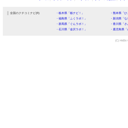
全国のクチコミナビ(R)
・栃木県「栃ナビ！」
・熊本県「ひ
・福島県「ふくラボ！」
・新潟県「な
・群馬県「ぐんラボ！」
・香川県「さ
・石川県「金沢ラボ！」
・鹿児島県「
(C) HitBit