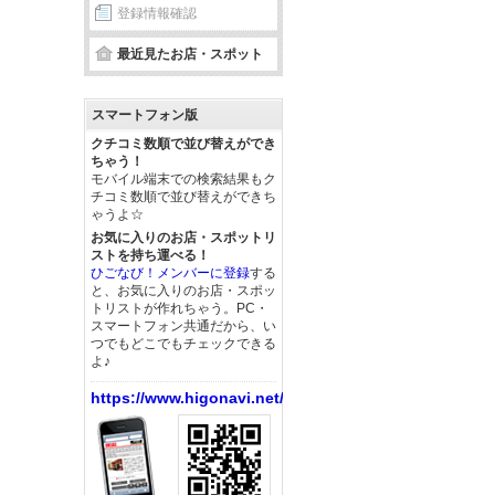
登録情報確認
最近見たお店・スポット
スマートフォン版
クチコミ数順で並び替えができ
ちゃう！
モバイル端末での検索結果もク
チコミ数順で並び替えができち
ゃうよ☆
お気に入りのお店・スポットリ
ストを持ち運べる！
ひごなび！メンバーに登録
する
と、お気に入りのお店・スポッ
トリストが作れちゃう。PC・
スマートフォン共通だから、い
つでもどこでもチェックできる
よ♪
https://www.higonavi.net/