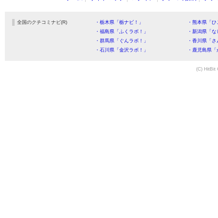
全国のクチコミナビ(R)
・栃木県「栃ナビ！」
・熊本県「ひ
・福島県「ふくラボ！」
・新潟県「な
・群馬県「ぐんラボ！」
・香川県「さ
・石川県「金沢ラボ！」
・鹿児島県「
(C) HitBit