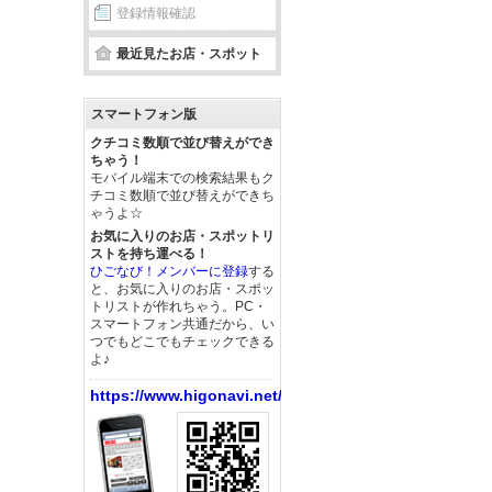
登録情報確認
最近見たお店・スポット
スマートフォン版
クチコミ数順で並び替えができ
ちゃう！
モバイル端末での検索結果もク
チコミ数順で並び替えができち
ゃうよ☆
お気に入りのお店・スポットリ
ストを持ち運べる！
ひごなび！メンバーに登録
する
と、お気に入りのお店・スポッ
トリストが作れちゃう。PC・
スマートフォン共通だから、い
つでもどこでもチェックできる
よ♪
https://www.higonavi.net/