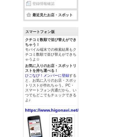
登録情報確認
最近見たお店・スポット
スマートフォン版
クチコミ数順で並び替えができ
ちゃう！
モバイル端末での検索結果もク
チコミ数順で並び替えができち
ゃうよ☆
お気に入りのお店・スポットリ
ストを持ち運べる！
ひごなび！メンバーに登録
する
と、お気に入りのお店・スポッ
トリストが作れちゃう。PC・
スマートフォン共通だから、い
つでもどこでもチェックできる
よ♪
https://www.higonavi.net/