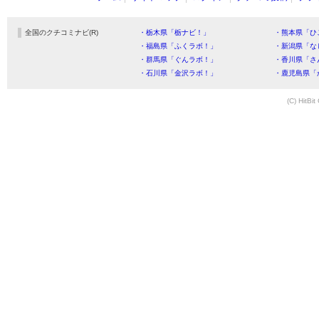
全国のクチコミナビ(R)
・栃木県「栃ナビ！」
・熊本県「ひ
・福島県「ふくラボ！」
・新潟県「な
・群馬県「ぐんラボ！」
・香川県「さ
・石川県「金沢ラボ！」
・鹿児島県「
(C) HitBit