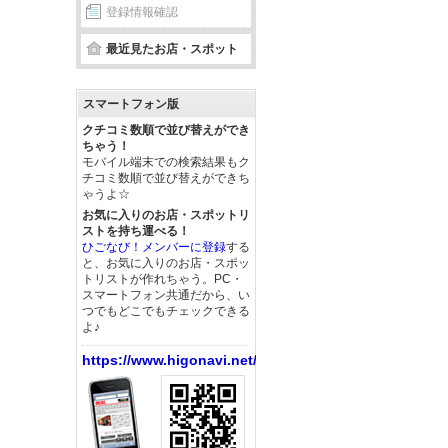
登録情報確認
最近見たお店・スポット
スマートフォン版
クチコミ数順で並び替えができ
ちゃう！
モバイル端末での検索結果もク
チコミ数順で並び替えができち
ゃうよ☆
お気に入りのお店・スポットリ
ストを持ち運べる！
ひごなび！メンバーに登録
する
と、お気に入りのお店・スポッ
トリストが作れちゃう。PC・
スマートフォン共通だから、い
つでもどこでもチェックできる
よ♪
https://www.higonavi.net/