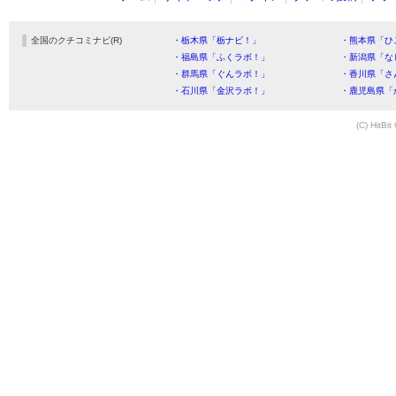
全国のクチコミナビ(R)
・栃木県「栃ナビ！」
・熊本県「ひ
・福島県「ふくラボ！」
・新潟県「な
・群馬県「ぐんラボ！」
・香川県「さ
・石川県「金沢ラボ！」
・鹿児島県「
(C) HitBit