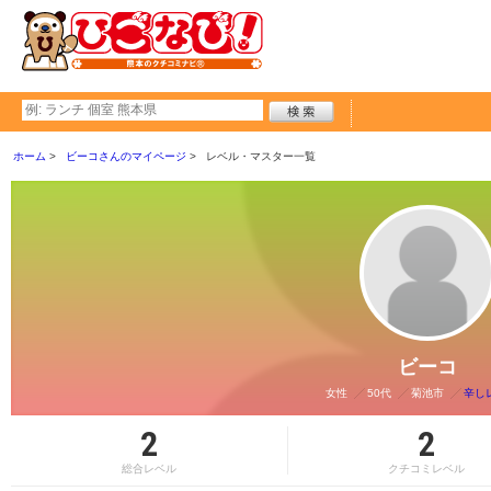
ホーム
ビーコさんのマイページ
レベル・マスター一覧
ビーコ
女性
50代
菊池市
辛し
2
2
総合レベル
クチコミレベル