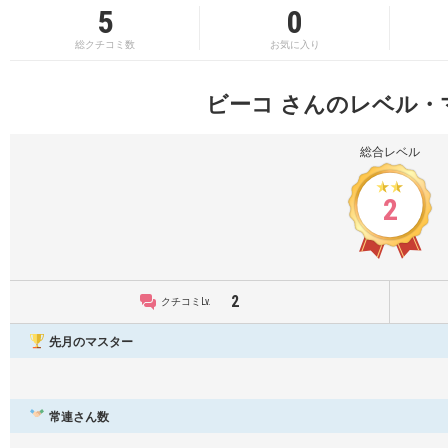
5
0
総クチコミ数
お気に入り
ビーコ さんのレベル・
総合レベル
2
2
クチコミLv.
先月のマスター
常連さん数