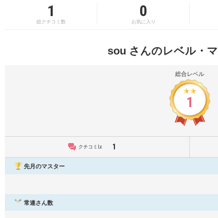
1
0
総クチコミ数
お気に入り
sou さんのレベル・
総合レベル
1
1
クチコミLv.
先月のマスター
常連さん数