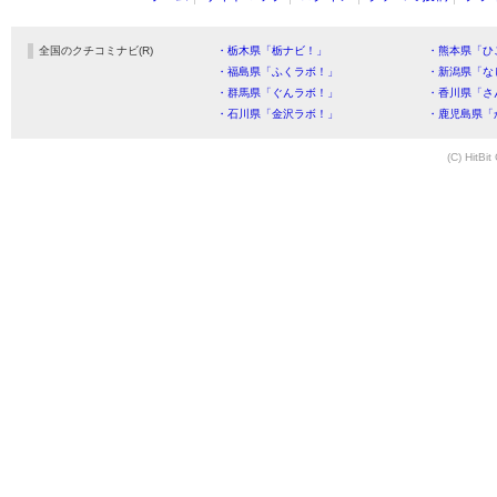
全国のクチコミナビ(R)
・栃木県「栃ナビ！」
・熊本県「ひ
・福島県「ふくラボ！」
・新潟県「な
・群馬県「ぐんラボ！」
・香川県「さ
・石川県「金沢ラボ！」
・鹿児島県「
(C) HitBit