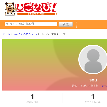
ホーム
souさんのマイページ
レベル・マスター一覧
sou
男性
50代
熊本市
おて
1
1
総合レベル
クチコミレベル