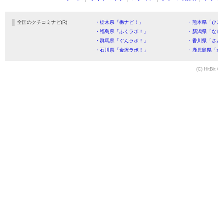
全国のクチコミナビ(R)
・栃木県「栃ナビ！」
・熊本県「ひ
・福島県「ふくラボ！」
・新潟県「な
・群馬県「ぐんラボ！」
・香川県「さ
・石川県「金沢ラボ！」
・鹿児島県「
(C) HitBit