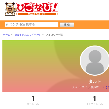
ホーム
タルトさんのマイページ
フォロワー一覧
タルト
女性
20代
熊本市
いき
1
1
総合レベル
クチコミレベル