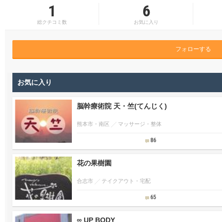
1
6
総クチコミ数
お気に入り
フォローする
お気に入り
脳幹療術院 天・竺(てんじく)
熊本市・南区
マッサージ・整体
86
花の果樹園
合志市
テイクアウト・宅配
65
∞ UP BODY