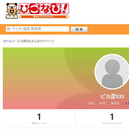
ホーム
ピヨ彦531さんのマイページ
ピヨ彦531
女性
40代
熊本市
イ
1
1
総合レベル
クチコミレベル