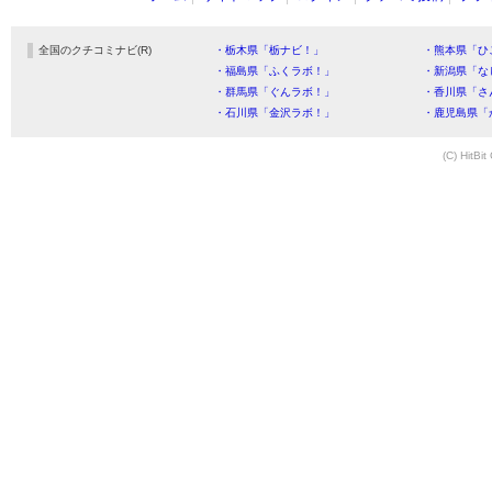
全国のクチコミナビ(R)
・栃木県「栃ナビ！」
・熊本県「ひ
・福島県「ふくラボ！」
・新潟県「な
・群馬県「ぐんラボ！」
・香川県「さ
・石川県「金沢ラボ！」
・鹿児島県「
(C) HitBit