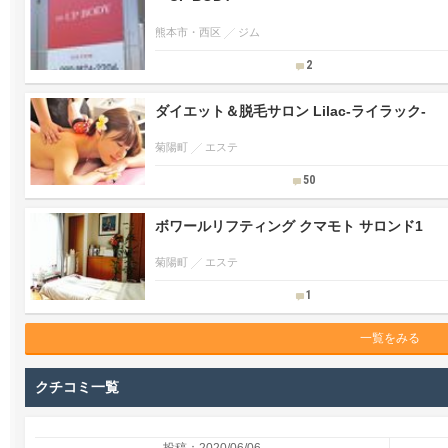
熊本市・西区
ジム
2
ダイエット＆脱毛サロン Lilac-ライラック-
菊陽町
エステ
50
ボワールリフティング クマモト サロンド1
菊陽町
エステ
1
一覧をみる
クチコミ一覧