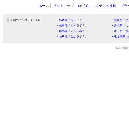
ホーム
サイトマップ
ログイン
クチコミ投稿
プラ
全国のクチコミナビ(R)
・栃木県「栃ナビ！」
・熊本県「ひ
・福島県「ふくラボ！」
・新潟県「な
・群馬県「ぐんラボ！」
・香川県「さ
・石川県「金沢ラボ！」
・鹿児島県「
(C) HitBit