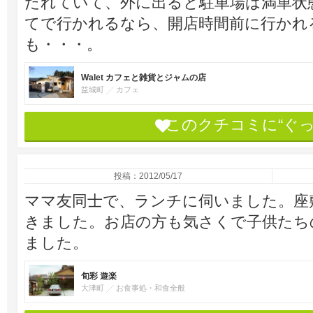
たれていて、外に出ると駐車場は満車状
てで行かれるなら、開店時間前に行かれ
も・・・。
Walet カフェと雑貨とジャムの店
益城町
カフェ
このクチコミに“ぐ
投稿：2012/05/17
ママ友同士で、ランチに伺いました。座
きました。お店の方も気さくで子供たち
ました。
旬彩 遊楽
大津町
お食事処・和食全般