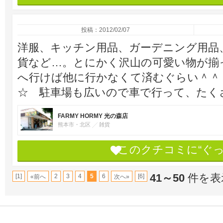
投稿：2012/02/07
洋服、キッチン用品、ガーデニング用品
貨など…。とにかく沢山の可愛い物が揃
へ行けば他に行かなくて済むぐらい＾＾
☆ 駐車場も広いので車で行って、たく
FARMY HORMY 光の森店
熊本市・北区
雑貨
このクチコミに“ぐ
41～50
件を表示
[1]
2
3
4
5
6
[6]
«前へ
次へ»