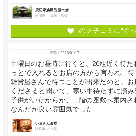
貸切家族風呂 湯の倉
菊池市
温泉・銭湯
このクチコミに“ぐ
投稿：2013/01/17
土曜日のお昼時に行くと、20組近く待た
っとで入れるとお店の方から言われ、待
雑貨屋さんで待つことが出来たのと、お
くださると聞いて、寒い中待たずに済み
子供がいたからか、二階の座敷へ案内さ
なんだか良い雰囲気でした。
いまきん食堂
阿蘇市
食堂