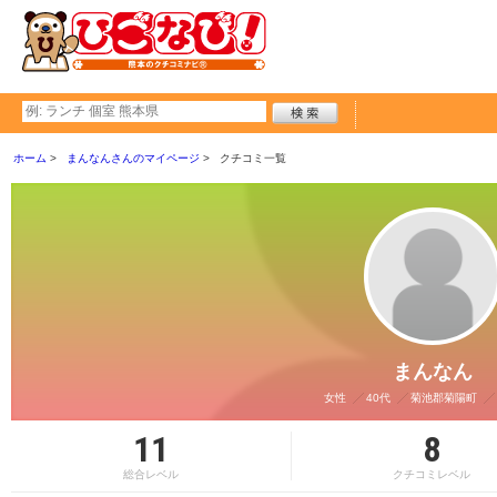
ホーム
まんなんさんのマイページ
クチコミ一覧
まんなん
女性
40代
菊池郡菊陽町
11
8
総合レベル
クチコミレベル