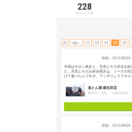
228
総クチコミ数
[1]
12
13
14
15
16
«前へ
投稿：2011/08/29
今回はモダン焼きと、月見とろろ付きお好
た。月見とろろお好み焼きは、ソースの代
けて食べたんですが、アッサリしててオス
道とん堀 麻生田店
熊本市・北区
お好み焼き・
投稿：2011/08/29