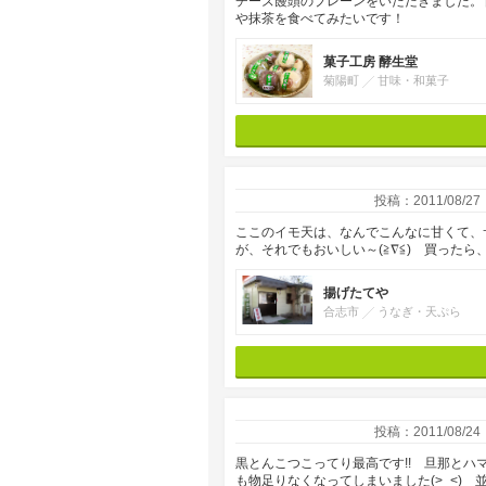
チーズ饅頭のプレーンをいただきました。甘
や抹茶を食べてみたいです！
菓子工房 酵生堂
菊陽町
甘味・和菓子
投稿：2011/08/27
ここのイモ天は、なんでこんなに甘くて、
が、それでもおいしい～(≧∇≦) 買った
揚げたてや
合志市
うなぎ・天ぷら
投稿：2011/08/24
黒とんこつこってり最高です!! 旦那と
も物足りなくなってしまいました(>_<