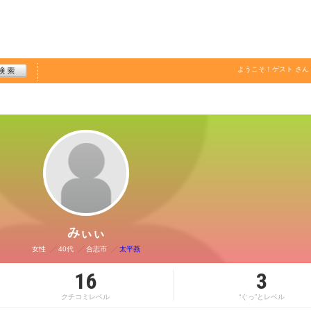
ようこそ！
ゲスト
さん
みぃぃ
女性
40代
合志市
太平燕
16
3
クチコミレベル
“ぐっ”とレベル