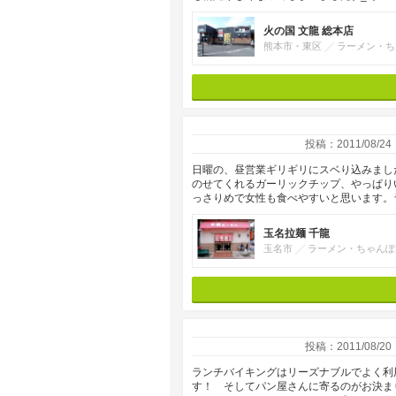
火の国 文龍 総本店
熊本市・東区
ラーメン・ち
投稿：2011/08/24
日曜の、昼営業ギリギリにスベり込みまし
のせてくれるガーリックチップ、やっぱり
っさりめで女性も食べやすいと思います
玉名拉麺 千龍
玉名市
ラーメン・ちゃんぽ
投稿：2011/08/20
ランチバイキングはリーズナブルでよく利
す！ そしてパン屋さんに寄るのがお決まり