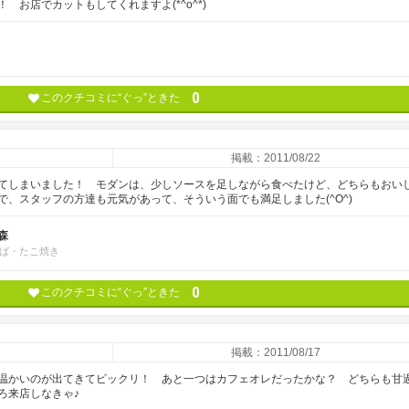
お店でカットもしてくれますよ(*^o^*)
0
このクチコミに“ぐっ”ときた
掲載：2011/08/22
てしまいました！ モダンは、少しソースを足しながら食べたけど、どちらもおい
、スタッフの方達も元気があって、そういう面でも満足しました(^O^)
森
ば・たこ焼き
0
このクチコミに“ぐっ”ときた
掲載：2011/08/17
ーは温かいのが出てきてビックリ！ あと一つはカフェオレだったかな？ どちらも甘
ろ来店しなきゃ♪