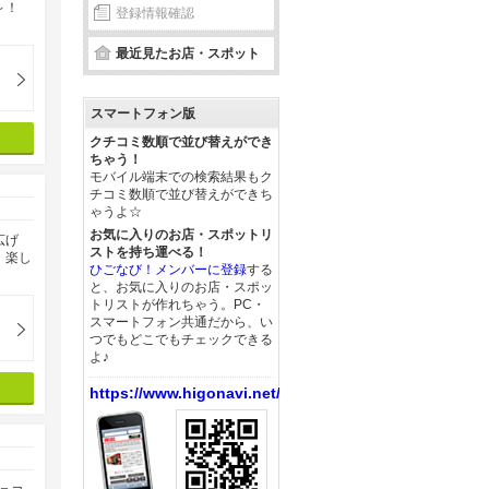
よ～！
登録情報確認
最近見たお店・スポット
スマートフォン版
クチコミ数順で並び替えができ
ちゃう！
モバイル端末での検索結果もク
チコミ数順で並び替えができち
ゃうよ☆
お気に入りのお店・スポットリ
広げ
ストを持ち運べる！
、楽し
ひごなび！メンバーに登録
する
と、お気に入りのお店・スポッ
トリストが作れちゃう。PC・
スマートフォン共通だから、い
つでもどこでもチェックできる
よ♪
https://www.higonavi.net/