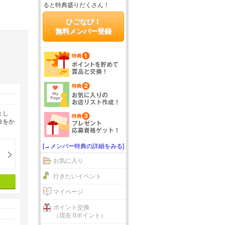
ると特典盛りだくさん！
ひごなび！
無料メンバー登録
まし
ヨをか
[→メンバー特典の詳細をみる]
お気に入り
行きたいイベント
マイページ
ポイント交換
（現在 0ポイント）