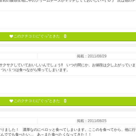
めの饅頭生地に中のクリームチーズがマッチしてておいしい～(^O^) 次は他のチ
0
このクチコミに“ぐっ”ときた
掲載：2011/08/29
サクサクしていておいしいんでしょう!! いつの間にか、お値段は少し上がっていま
ら、つい１つは食べながら帰ってしまいます。
0
このクチコミに“ぐっ”ときた
掲載：2011/08/25
ハマりました！ 濃厚なのにペロッと食べてしまいます。ここのを食べてから、他に行
) 並んででも食べたい… あ～また食べたくなってきた！！