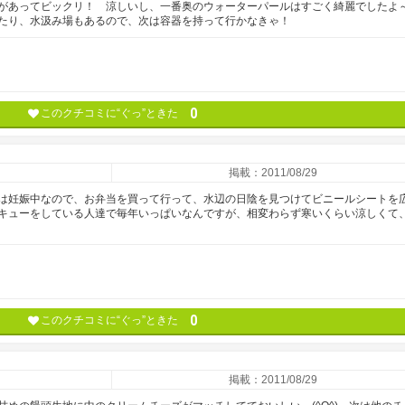
離があってビックリ！ 涼しいし、一番奥のウォーターパールはすごく綺麗でした
たり、水汲み場もあるので、次は容器を持って行かなきゃ！
0
このクチコミに“ぐっ”ときた
掲載：2011/08/29
は妊娠中なので、お弁当を買って行って、水辺の日陰を見つけてビニールシートを
キューをしている人達で毎年いっぱいなんですが、相変わらず寒いくらい涼しくて
0
このクチコミに“ぐっ”ときた
掲載：2011/08/29