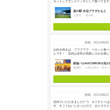
カットしてサンドイッチにして食べてます！ 
道の駅 水辺プラザかもと
山鹿市
道の駅
投稿：2011/08/20
お好み焼きは、フワフワで、ペロッと食べ
たです！ 店内は女性が気軽に入れる感じで
鉄板バルHACHIROKU光の
菊陽町
お好み焼き・焼きそ
投稿：2011/08/12
店内でいただきました(^-^) ネイチャ
ず、すごくおいしかったので、またそろそ