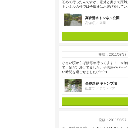
初めて行ったんですが、意外と奥まで距
トンネルの外では子供達は水遊びをしてい
高森湧水トンネル公園
高森町
公園
投稿：2011/08/27
小さい頃からほぼ毎年行ってます！ 今年
て、足だけ浸けてました。子供達やバーベ
い時間を過ごせました(*^o^*)
矢谷渓谷 キャンプ場
山鹿市
アウトドア
投稿：2011/08/27