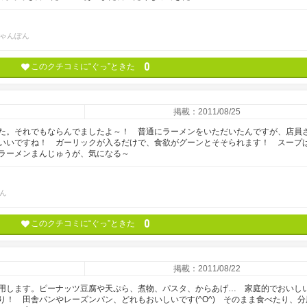
ゃんぽん
0
このクチコミに“ぐっ”ときた
掲載：2011/08/25
た。それでもならんでましたよ～！ 普通にラーメンをいただいたんですが、店員
いいですね！ ガーリックが入るだけで、食欲がグーンとそそられます！ スープ
。ラーメンまんじゅうが、気になる～
ん
0
このクチコミに“ぐっ”ときた
掲載：2011/08/22
用します。ピーナッツ豆腐や天ぷら、煮物、パスタ、からあげ… 家庭的でおいし
！ 田舎パンやレーズンパン、どれもおいしいです(^O^) そのまま食べたり、分