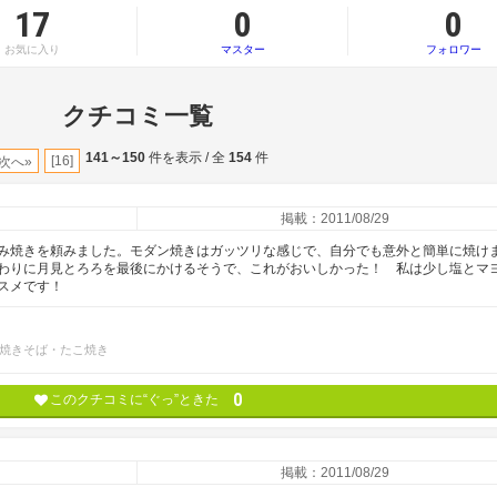
17
0
0
お気に入り
マスター
フォロワー
クチコミ一覧
141～150
件を表示 / 全
154
件
[16]
次へ»
掲載：2011/08/29
み焼きを頼みました。モダン焼きはガッツリな感じで、自分でも意外と簡単に焼け
わりに月見とろろを最後にかけるそうで、これがおいしかった！ 私は少し塩とマ
スメです！
焼きそば・たこ焼き
0
このクチコミに“ぐっ”ときた
掲載：2011/08/29