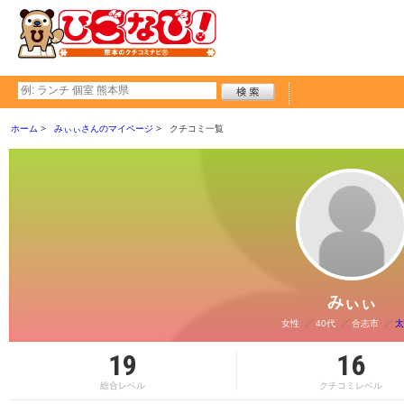
ホーム
みぃぃさんのマイページ
クチコミ一覧
みぃぃ
女性
40代
合志市
太
19
16
総合レベル
クチコミレベル