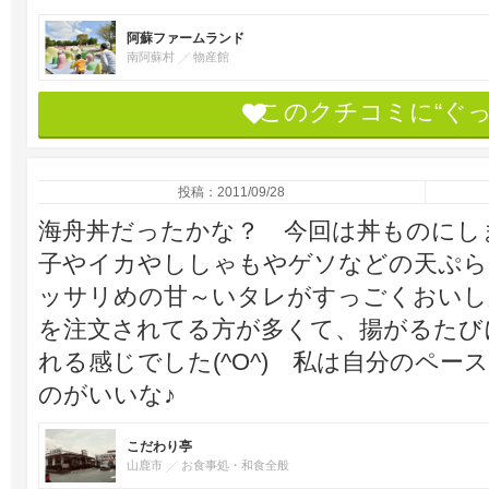
阿蘇ファームランド
南阿蘇村
物産館
このクチコミに“ぐ
投稿：2011/09/28
海舟丼だったかな？ 今回は丼ものにし
子やイカやししゃもやゲソなどの天ぷら
ッサリめの甘～いタレがすっごくおいし
を注文されてる方が多くて、揚がるたび
れる感じでした(^O^) 私は自分のペ
のがいいな♪
こだわり亭
山鹿市
お食事処・和食全般