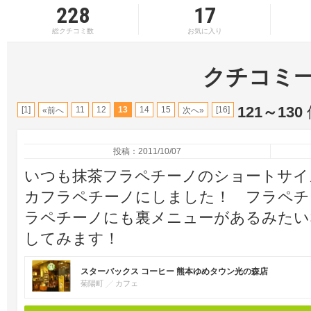
228
17
総クチコミ数
お気に入り
クチコミ
121～130
[1]
11
12
13
14
15
[16]
«前へ
次へ»
投稿：2011/10/07
いつも抹茶フラペチーノのショートサイ
カフラペチーノにしました！ フラペチ
ラペチーノにも裏メニューがあるみたい
してみます！
スターバックス コーヒー 熊本ゆめタウン光の森店
菊陽町
カフェ