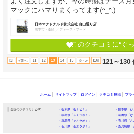
よく注文しますが、今の時期はチーズ月
マックにハマりまくってます(^_^;)
日本マクドナルド株式会社 白山通り店
熊本市・南区
ファーストフード
このクチコミに“ぐ
121～130
[1]
11
12
13
14
15
[16]
«前へ
次へ»
ホーム
サイトマップ
ログイン
クチコミ投稿
プラ
全国のクチコミナビ(R)
・栃木県「栃ナビ！」
・熊本県「ひ
・福島県「ふくラボ！」
・新潟県「な
・群馬県「ぐんラボ！」
・香川県「さ
・石川県「金沢ラボ！」
・鹿児島県「