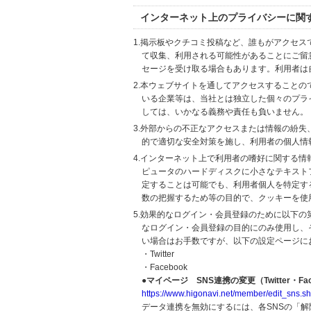
インターネット上のプライバシーに関
1.掲示板やクチコミ投稿など、誰もがアクセ
て収集、利用される可能性があることにご留
セージを受け取る場合もあります。利用者は
2.本ウェブサイトを通してアクセスすること
いる企業等は、当社とは独立した個々のプラ
しては、いかなる義務や責任も負いません。
3.外部からの不正なアクセスまたは情報の紛失、破壊
的で適切な安全対策を施し、利用者の個人情
4.インターネット上で利用者の嗜好に関する情報
ピュータのハードディスクに小さなテキスト
定することは可能でも、利用者個人を特定す
数の把握するため等の目的で、クッキーを使
5.効果的なログイン・会員登録のために以下
なログイン・会員登録の目的にのみ使用し、
い場合はお手数ですが、以下の設定ページに
・Twitter
・Facebook
●マイページ SNS連携の変更（Twitter・Fac
https://www.higonavi.net/member/edit_sns.sh
データ連携を無効にするには、各SNSの「