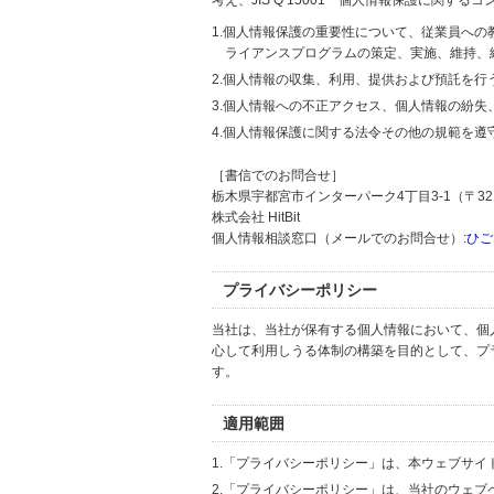
考え、JIS Q 15001「個人情報保護に関
1.個人情報保護の重要性について、従業員へ
ライアンスプログラムの策定、実施、維持、
2.個人情報の収集、利用、提供および預託を
3.個人情報への不正アクセス、個人情報の紛
4.個人情報保護に関する法令その他の規範を遵
［書信でのお問合せ］
栃木県宇都宮市インターパーク4丁目3-1（〒321
株式会社 HitBit
個人情報相談窓口（メールでのお問合せ）:
ひご
プライバシーポリシー
当社は、当社が保有する個人情報において、個
心して利用しうる体制の構築を目的として、プ
す。
適用範囲
1.「プライバシーポリシー」は、本ウェブサ
2.「プライバシーポリシー」は、当社のウェ