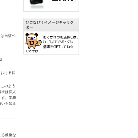
ひごなび！イメージキャラク
ター
社は当該ペ
S
における個
。このよう
当社は個人
ます。業務
扱いを禁止
よる厳重な