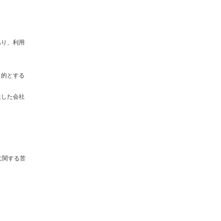
あり、利用
目的とする
社した会社
に関する苦