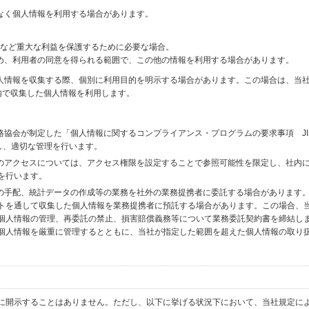
なく個人情報を利用する場合があります。
財産など重大な利益を保護するために必要な場合。
め、利用者の同意を得られる範囲で、この他の情報を利用する場合があります。
個人情報を収集する際、個別に利用目的を明示する場合があります。この場合は、当
内で収集した個人情報を利用します。
格協会が制定した「個人情報に関するコンプライアンス・プログラムの要求事項 JI
備し、適切な管理を行います。
へのアクセスについては、アクセス権限を設定することで参照可能性を限定し、社内
を行います。
送の手配、統計データの作成等の業務を社外の業務提携者に委託する場合があります
トを通して収集した個人情報を業務提携者に預託する場合があります。この場合、
個人情報の管理、再委託の禁止、損害賠償義務等について業務委託契約書を締結し
個人情報を厳重に管理するとともに、当社が指定した範囲を超えた個人情報の取り
に開示することはありません。ただし、以下に挙げる状況下において、当社規定に