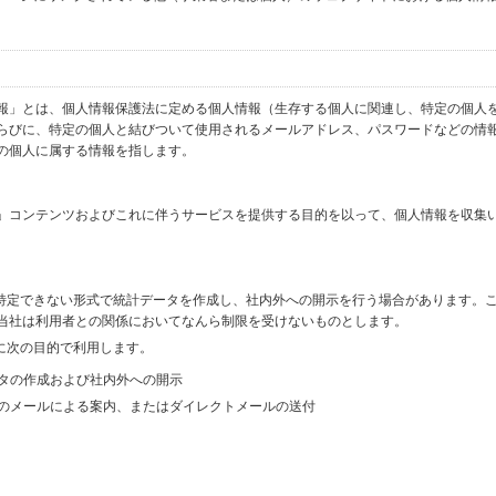
報」とは、個人情報保護法に定める個人情報（生存する個人に関連し、特定の個人
らびに、特定の個人と結びついて使用されるメールアドレス、パスワードなどの情
の個人に属する情報を指します。
」コンテンツおよびこれに伴うサービスを提供する目的を以って、個人情報を収集
を特定できない形式で統計データを作成し、社内外への開示を行う場合があります。
当社は利用者との関係においてなんら制限を受けないものとします。
に次の目的で利用します。
ータの作成および社内外への開示
等のメールによる案内、またはダイレクトメールの送付