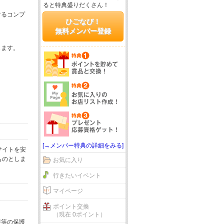
ると特典盛りだくさん！
するコンプ
ひごなび！
無料メンバー登録
じます。
[→メンバー特典の詳細をみる]
サイトを安
ものとしま
お気に入り
行きたいイベント
マイページ
ポイント交換
（現在 0ポイント）
報等の保護