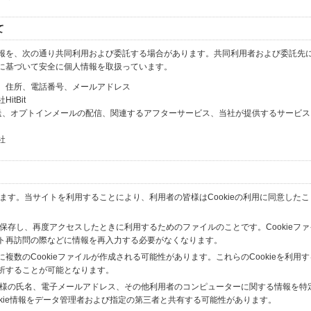
て
報を、次の通り共同利用および委託する場合があります。共同利用者および委託先
に基づいて安全に個人情報を取扱っています。
、住所、電話番号、メールアドレス
tBit
送、オプトインメールの配信、関連するアフターサービス、当社が提供するサービス
社
います。当サイトを利用することにより、利用者の皆様はCookieの利用に同意した
間保存し、再度アクセスしたときに利用するためのファイルのことです。Cookieフ
ト再訪問の際などに情報を再入力する必要がなくなります。
数のCookieファイルが作成される可能性があります。これらのCookieを利用
析することが可能となります。
の皆様の氏名、電子メールアドレス、その他利用者のコンピューターに関する情報を特
okie情報をデータ管理者および指定の第三者と共有する可能性があります。