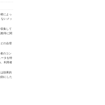
用者によっ
くないメッ
を収集して
活動等に関
)などの合理
用者のコン
ュータを特
め、利用者
タは効果的
無効にした