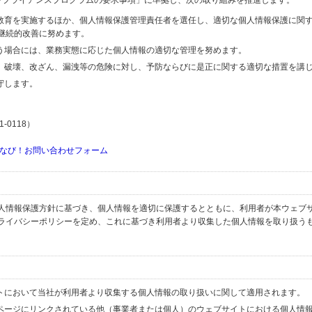
するコンプライアンスプログラムの要求事項」に準拠し、次の取り組みを推進します。
の教育を実施するほか、個人情報保護管理責任者を選任し、適切な個人情報保護に関
継続的改善に努めます。
行う場合には、業務実態に応じた個人情報の適切な管理を努めます。
失、破壊、改ざん、漏洩等の危険に対し、予防ならびに是正に関する適切な措置を講
守します。
-0118）
なび！お問い合わせフォーム
人情報保護方針に基づき、個人情報を適切に保護するとともに、利用者が本ウェブ
ライバシーポリシーを定め、これに基づき利用者より収集した個人情報を取り扱う
イトにおいて当社が利用者より収集する個人情報の取り扱いに関して適用されます。
ブページにリンクされている他（事業者または個人）のウェブサイトにおける個人情