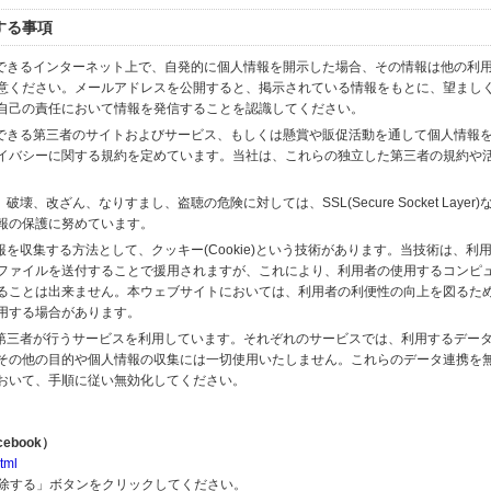
する事項
スできるインターネット上で、自発的に個人情報を開示した場合、その情報は他の利
意ください。メールアドレスを公開すると、掲示されている情報をもとに、望まし
自己の責任において情報を発信することを認識してください。
のできる第三者のサイトおよびサービス、もしくは懸賞や販促活動を通して個人情報
イバシーに関する規約を定めています。当社は、これらの独立した第三者の規約や
、改ざん、なりすまし、盗聴の危険に対しては、SSL(Secure Socket Layer
報の保護に努めています。
を収集する方法として、クッキー(Cookie)という技術があります。当技術は、利
ファイルを送付することで援用されますが、これにより、利用者の使用するコンピ
ることは出来ません。本ウェブサイトにおいては、利用者の利便性の向上を図るた
用する場合があります。
の第三者が行うサービスを利用しています。それぞれのサービスでは、利用するデー
その他の目的や個人情報の収集には一切使用いたしません。これらのデータ連携を
おいて、手順に従い無効化してください。
ebook）
tml
解除する」ボタンをクリックしてください。