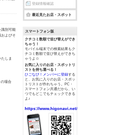
登録情報確認
最近見たお店・スポット
を識別可能
スマートフォン版
報およびそ
クチコミ数順で並び替えができ
ちゃう！
モバイル端末での検索結果もク
チコミ数順で並び替えができち
いたしま
ゃうよ☆
お気に入りのお店・スポットリ
ストを持ち運べる！
ひごなび！メンバーに登録
する
と、お気に入りのお店・スポッ
この場合
トリストが作れちゃう。PC・
スマートフォン共通だから、い
つでもどこでもチェックできる
よ♪
https://www.higonavi.net/