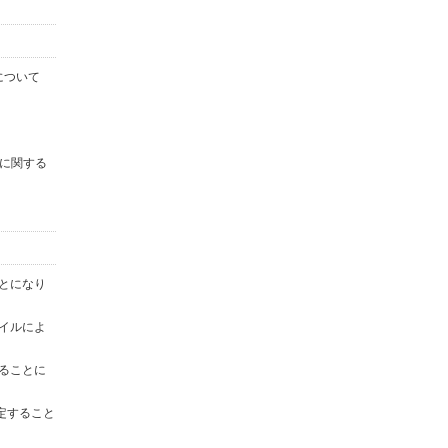
について
に関する
ことになり
ァイルによ
することに
定すること