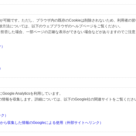
とが可能です。ただし、ブラウザ内の既存のCookieは削除されないため、利用者の
除方法については、以下のウェブブラウザのヘルプページをご覧ください。
の受信を拒否した場合、一部ページの正確な表示ができない場合などがありますのでご注
ク）
）
）
）
gle Analyticsを利用しています。
用して利用者の情報を収集します。詳細については、以下のGoogle社の関連サイトをご覧くださ
リンク）
リから収集した情報のGoogleによる使用（外部サイトへリンク）