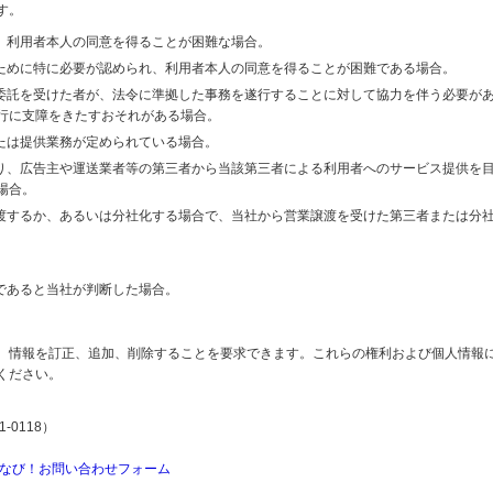
す。
り、利用者本人の同意を得ることが困難な場合。
のために特に必要が認められ、利用者本人の同意を得ることが困難である場合。
の委託を受けた者が、法令に準拠した事務を遂行することに対して協力を伴う必要が
行に支障をきたすおそれがある場合。
または提供業務が定められている場合。
より、広告主や運送業者等の第三者から当該第三者による利用者へのサービス提供を
場合。
譲渡するか、あるいは分社化する場合で、当社から営業譲渡を受けた第三者または分
であると当社が判断した場合。
、情報を訂正、追加、削除することを要求できます。これらの権利および個人情報
ください。
-0118）
なび！お問い合わせフォーム