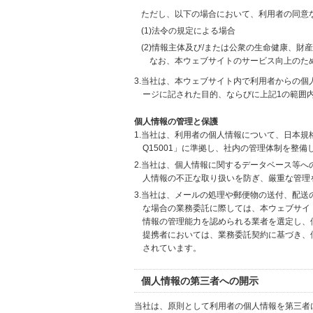
ただし、以下の場合において、利用者の同意
(1)法令の規定による場合
(2)情報主体及び/または公衆の生命健康、
なお、本ウェブサイトのサービス向上のた
3.当社は、本ウェブサイト内で利用者からの
ージに記された目的、ならびに上記1の範囲
個人情報の管理と保護
1.当社は、利用者の個人情報について、日本規
Q15001」に準拠し、社内の管理体制を整
2.当社は、個人情報に関するデータベース等
人情報の不正な取り扱いを防ぎ、厳重な管理
3.当社は、メールの処理や郵便物の送付、配
な場合の業務委託に際しては、本ウェブサイ
情報の管理能力を認められる業者を選定し、
提携者においては、業務委託契約に基づき、
されています。
個人情報の第三者への開示
当社は、原則として利用者の個人情報を第三者