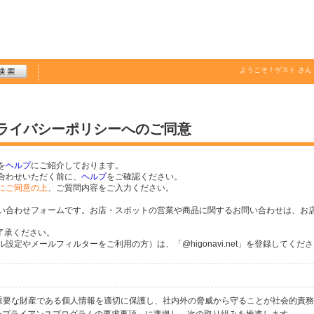
ようこそ！
ゲスト
さん
プライバシーポリシーへのご同意
を
ヘルプ
にご紹介しております。
合わせいただく前に、
ヘルプ
をご確認ください。
にご同意の上
、ご質問内容をご入力ください。
い合わせフォームです。お店・スポットの営業や商品に関するお問い合わせは、お
了承ください。
定やメールフィルターをご利用の方）は、「@higonavi.net」を登録してくだ
個人の重要な財産である個人情報を適切に保護し、社内外の脅威から守ることが社会的責