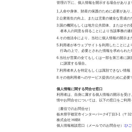
管理の下に、個人情報を開示する場合がありま
1.人命や身体、財産の保護のために必要があ
2.公衆衛生の向上、または児童の健全な育成
3.国の機関もしくは地方公共団体、またはそ
者本人の同意を得ることにより当該事務の遂
4.その他法令により、当社に個人情報の開示
5.利用者が本ウェブサイトを利用したことに
行為の上で、必要とされた情報を求められた
6.当社が営業の全てもしくは一部を第三者に
に譲渡する場合。
7.利用者本人を特定もしくは識別できない情報
8.その他利用者へのサービス提供のために必要
個人情報に関する問合せ窓口
利用者は、自身に属する個人情報の開示を受け
情やお問合せについては、以下の窓口をご利用
［書信でのお問合せ］
栃木県宇都宮市インターパーク4丁目3-1（〒321
株式会社 HitBit
個人情報相談窓口（メールでのお問合せ）:
ひご