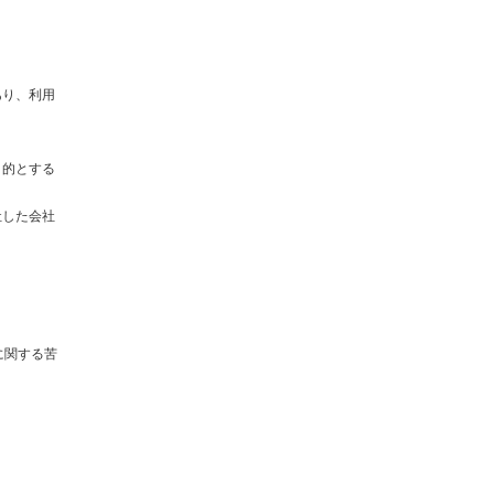
あり、利用
目的とする
社した会社
に関する苦