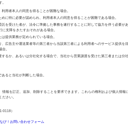
す。
り、利用者本人の同意を得ることが困難な場合。
のために特に必要が認められ、利用者本人の同意を得ることが困難である場合。
の委託を受けた者が、法令に準拠した事務を遂行することに対して協力を伴う必要が
行に支障をきたすおそれがある場合。
または提供業務が定められている場合。
より、広告主や運送業者等の第三者から当該第三者による利用者へのサービス提供を
場合。
譲渡するか、あるいは分社化する場合で、当社から営業譲渡を受けた第三者または分
であると当社が判断した場合。
、情報を訂正、追加、削除することを要求できます。これらの権利および個人情報
ください。
-0118）
なび！お問い合わせフォーム