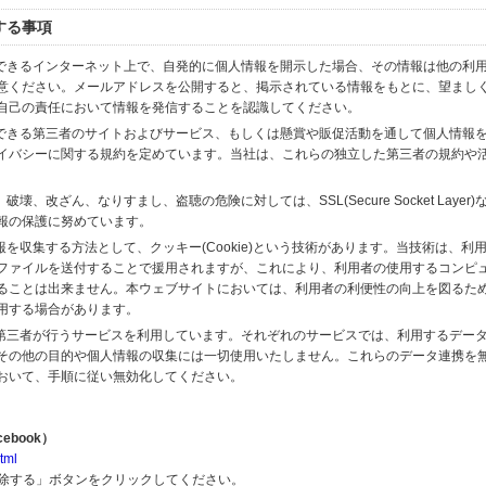
する事項
スできるインターネット上で、自発的に個人情報を開示した場合、その情報は他の利
意ください。メールアドレスを公開すると、掲示されている情報をもとに、望まし
自己の責任において情報を発信することを認識してください。
のできる第三者のサイトおよびサービス、もしくは懸賞や販促活動を通して個人情報
イバシーに関する規約を定めています。当社は、これらの独立した第三者の規約や
、改ざん、なりすまし、盗聴の危険に対しては、SSL(Secure Socket Layer
報の保護に努めています。
を収集する方法として、クッキー(Cookie)という技術があります。当技術は、利
ファイルを送付することで援用されますが、これにより、利用者の使用するコンピ
ることは出来ません。本ウェブサイトにおいては、利用者の利便性の向上を図るた
用する場合があります。
の第三者が行うサービスを利用しています。それぞれのサービスでは、利用するデー
その他の目的や個人情報の収集には一切使用いたしません。これらのデータ連携を
おいて、手順に従い無効化してください。
ebook）
tml
解除する」ボタンをクリックしてください。