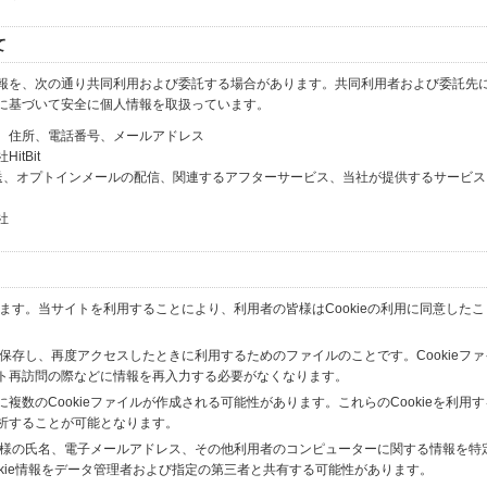
て
報を、次の通り共同利用および委託する場合があります。共同利用者および委託先
に基づいて安全に個人情報を取扱っています。
、住所、電話番号、メールアドレス
tBit
送、オプトインメールの配信、関連するアフターサービス、当社が提供するサービス
社
います。当サイトを利用することにより、利用者の皆様はCookieの利用に同意した
間保存し、再度アクセスしたときに利用するためのファイルのことです。Cookieフ
ト再訪問の際などに情報を再入力する必要がなくなります。
数のCookieファイルが作成される可能性があります。これらのCookieを利用
析することが可能となります。
の皆様の氏名、電子メールアドレス、その他利用者のコンピューターに関する情報を特
okie情報をデータ管理者および指定の第三者と共有する可能性があります。