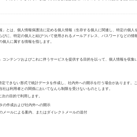
報」とは、個人情報保護法に定める個人情報（生存する個人に関連し、特定の個人
らびに、特定の個人と結びついて使用されるメールアドレス、パスワードなどの情
の個人に属する情報を指します。
」コンテンツおよびこれに伴うサービスを提供する目的を以って、個人情報を収集
を特定できない形式で統計データを作成し、社内外への開示を行う場合があります。
当社は利用者との関係においてなんら制限を受けないものとします。
に次の目的で利用します。
ータの作成および社内外への開示
等のメールによる案内、またはダイレクトメールの送付