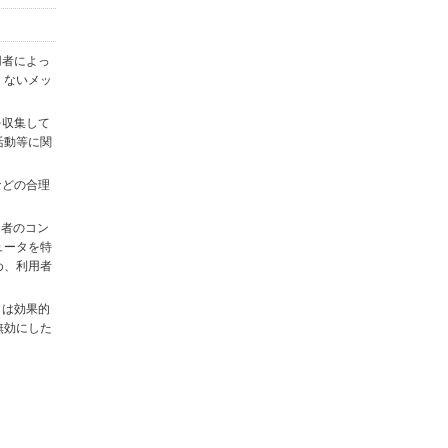
用者によっ
くないメッ
を収集して
活動等に関
)などの合理
用者のコン
ュータを特
め、利用者
タは効果的
無効にした