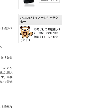
ひごなび！イメージキャラク
ター
社は当該ペ
S
における個
。このよう
当社は個人
ます。業務
扱いを禁止
よる厳重な