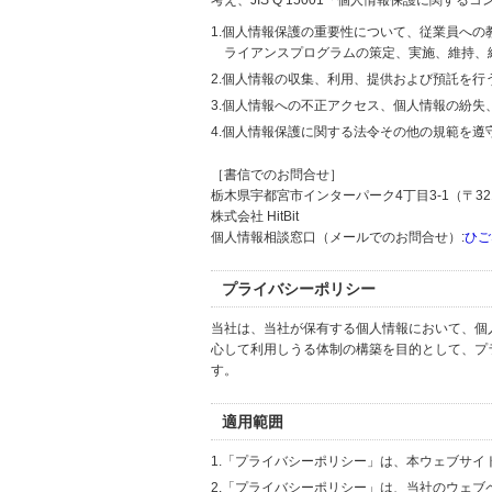
考え、JIS Q 15001「個人情報保護に関
1.個人情報保護の重要性について、従業員へ
ライアンスプログラムの策定、実施、維持、
2.個人情報の収集、利用、提供および預託を
3.個人情報への不正アクセス、個人情報の紛
4.個人情報保護に関する法令その他の規範を遵
［書信でのお問合せ］
栃木県宇都宮市インターパーク4丁目3-1（〒321
株式会社 HitBit
個人情報相談窓口（メールでのお問合せ）:
ひご
プライバシーポリシー
当社は、当社が保有する個人情報において、個
心して利用しうる体制の構築を目的として、プ
す。
適用範囲
1.「プライバシーポリシー」は、本ウェブサ
2.「プライバシーポリシー」は、当社のウェ