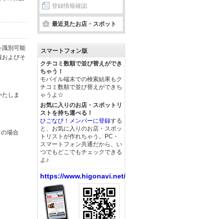
登録情報確認
最近見たお店・スポット
を識別可能
スマートフォン版
報およびそ
クチコミ数順で並び替えができ
ちゃう！
モバイル端末での検索結果もク
チコミ数順で並び替えができち
いたしま
ゃうよ☆
お気に入りのお店・スポットリ
ストを持ち運べる！
ひごなび！メンバーに登録
する
と、お気に入りのお店・スポッ
この場合
トリストが作れちゃう。PC・
スマートフォン共通だから、い
つでもどこでもチェックできる
よ♪
https://www.higonavi.net/