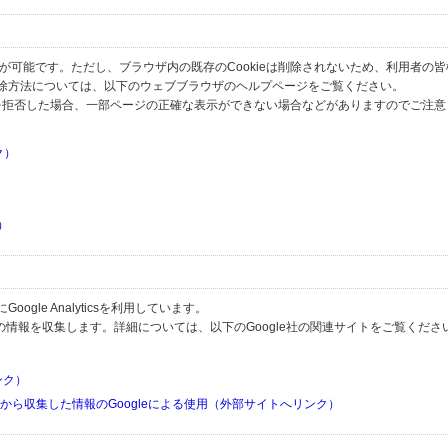
とが可能です。ただし、ブラウザ内の既存のCookieは削除されないため、利用者の
除方法については、以下のウェブブラウザのヘルプページをご覧ください。
の受信を拒否した場合、一部ページの正確な表示ができない場合などがありますのでご注
ク）
）
）
）
gle Analyticsを利用しています。
用して利用者の情報を収集します。詳細については、以下のGoogle社の関連サイトをご覧くださ
リンク）
リから収集した情報のGoogleによる使用（外部サイトへリンク）