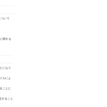
について
に関する
ことになり
ァイルによ
することに
定すること