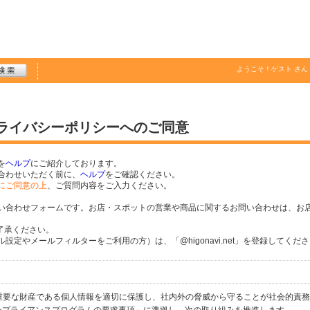
ようこそ！
ゲスト
さん
プライバシーポリシーへのご同意
を
ヘルプ
にご紹介しております。
合わせいただく前に、
ヘルプ
をご確認ください。
にご同意の上
、ご質問内容をご入力ください。
い合わせフォームです。お店・スポットの営業や商品に関するお問い合わせは、お
了承ください。
定やメールフィルターをご利用の方）は、「@higonavi.net」を登録してくだ
個人の重要な財産である個人情報を適切に保護し、社内外の脅威から守ることが社会的責