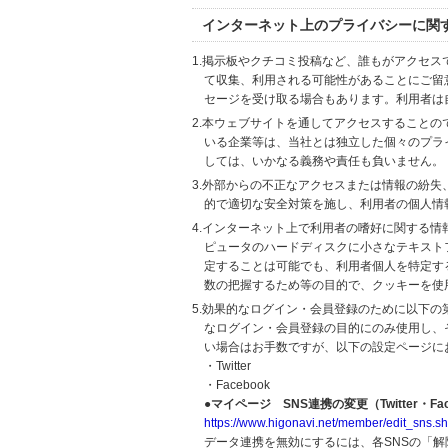
インターネット上のプライバシーに関
1.掲示板やクチコミ投稿など、誰もがアクセ
て収集、利用される可能性があることにご留
セージを受け取る場合もあります。利用者は
2.本ウェブサイトを通してアクセスすること
いる企業等は、当社とは独立した個々のプラ
しては、いかなる義務や責任も負いません。
3.外部からの不正なアクセスまたは情報の紛失、破壊
的で適切な安全対策を施し、利用者の個人情
4.インターネット上で利用者の嗜好に関する情報
ピュータのハードディスクに小さなテキスト
定することは可能でも、利用者個人を特定す
数の把握するため等の目的で、クッキーを使
5.効果的なログイン・会員登録のために以下
なログイン・会員登録の目的にのみ使用し、
い場合はお手数ですが、以下の設定ページに
・Twitter
・Facebook
●マイページ SNS連携の変更（Twitter・Fac
https://www.higonavi.net/member/edit_sns.sh
データ連携を無効にするには、各SNSの「