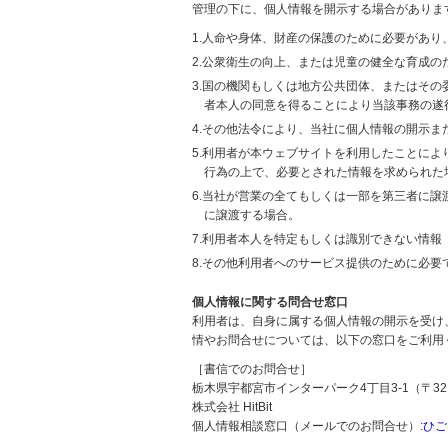
管理の下に、個人情報を開示する場合がありま
1.人命や身体、財産の保護のために必要があ
2.公衆衛生の向上、または児童の健全な育成
3.国の機関もしくは地方公共団体、またはそ
者本人の同意を得ることにより当該事務の遂
4.その他法令により、当社に個人情報の開示
5.利用者が本ウェブサイトを利用したことに
行為の上で、必要とされた情報を求められた
6.当社が営業の全てもしくは一部を第三者に
に譲渡する場合。
7.利用者本人を特定もしくは識別できない情報
8.その他利用者へのサービス提供のために必要
個人情報に関する問合せ窓口
利用者は、自身に属する個人情報の開示を受け
情やお問合せについては、以下の窓口をご利用
［書信でのお問合せ］
栃木県宇都宮市インターパーク4丁目3-1（〒321
株式会社 HitBit
個人情報相談窓口（メールでのお問合せ）:
ひご