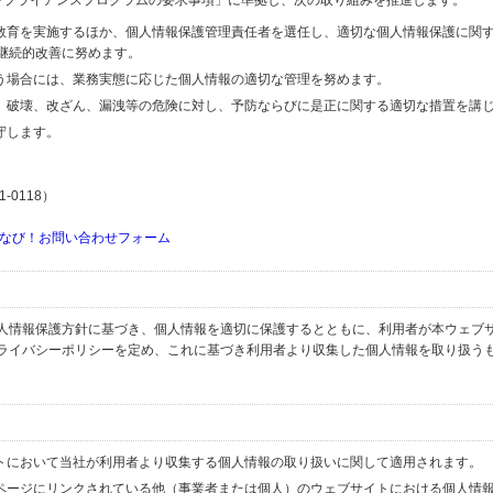
するコンプライアンスプログラムの要求事項」に準拠し、次の取り組みを推進します。
の教育を実施するほか、個人情報保護管理責任者を選任し、適切な個人情報保護に関
継続的改善に努めます。
行う場合には、業務実態に応じた個人情報の適切な管理を努めます。
失、破壊、改ざん、漏洩等の危険に対し、予防ならびに是正に関する適切な措置を講
守します。
-0118）
なび！お問い合わせフォーム
人情報保護方針に基づき、個人情報を適切に保護するとともに、利用者が本ウェブ
ライバシーポリシーを定め、これに基づき利用者より収集した個人情報を取り扱う
イトにおいて当社が利用者より収集する個人情報の取り扱いに関して適用されます。
ブページにリンクされている他（事業者または個人）のウェブサイトにおける個人情