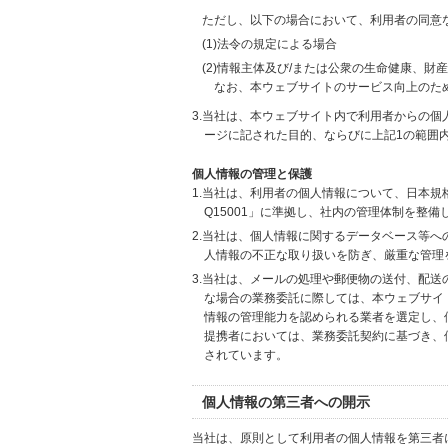
ただし、以下の場合において、利用者の同意
(1)法令の規定による場合
(2)情報主体及び/または公衆の生命健康、
なお、本ウェブサイトのサービス向上のた
3.当社は、本ウェブサイト内で利用者からの
ージに記された目的、ならびに上記1の範囲
個人情報の管理と保護
1.当社は、利用者の個人情報について、日本規
Q15001」に準拠し、社内の管理体制を整
2.当社は、個人情報に関するデータベース等
人情報の不正な取り扱いを防ぎ、厳重な管理
3.当社は、メールの処理や郵便物の送付、配
な場合の業務委託に際しては、本ウェブサイ
情報の管理能力を認められる業者を選定し、
提携者においては、業務委託契約に基づき、
されています。
個人情報の第三者への開示
当社は、原則として利用者の個人情報を第三者