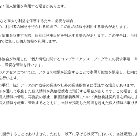
なく個人情報を利用する場合があります。
財産など重大な利益を保護するために必要な場合。
め、利用者の同意を得られる範囲で、この他の情報を利用する場合があります。
個人情報を収集する際、個別に利用目的を明示する場合があります。この場合は、当
内で収集した個人情報を利用します。
格協会が制定した「個人情報に関するコンプライアンス・プログラムの要求事項 JI
備し、適切な管理を行います。
へのアクセスについては、アクセス権限を設定することで参照可能性を限定し、社内
を行います。
送の手配、統計データの作成等の業務を社外の業務提携者に委託する場合があります
トを通して収集した個人情報を業務提携者に預託する場合があります。この場合、
個人情報の管理、再委託の禁止、損害賠償義務等について業務委託契約書を締結し
個人情報を厳重に管理するとともに、当社が指定した範囲を超えた個人情報の取り
に開示することはありません。ただし、以下に挙げる状況下において、当社規定に